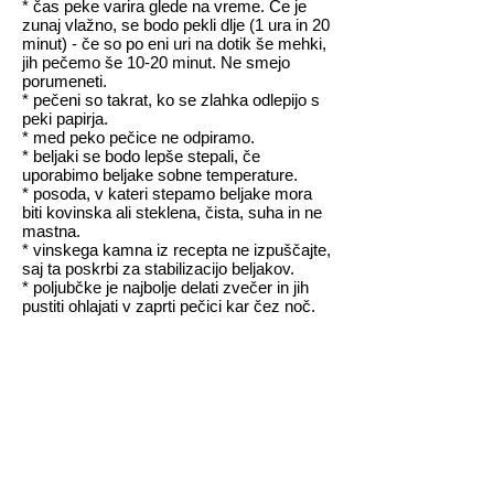
* čas peke varira glede na vreme. Če je
zunaj vlažno, se bodo pekli dlje (1 ura in 20
minut) - če so po eni uri na dotik še mehki,
jih pečemo še 10-20 minut. Ne smejo
porumeneti.
* pečeni so takrat, ko se zlahka odlepijo s
peki papirja.
* med peko pečice ne odpiramo.
* beljaki se bodo lepše stepali, če
uporabimo beljake sobne temperature.
* posoda, v kateri stepamo beljake mora
biti kovinska ali steklena, čista, suha in ne
mastna.
* vinskega kamna iz recepta ne izpuščajte,
saj ta poskrbi za stabilizacijo beljakov.
* poljubčke je najbolje delati zvečer in jih
pustiti ohlajati v zaprti pečici kar čez noč.