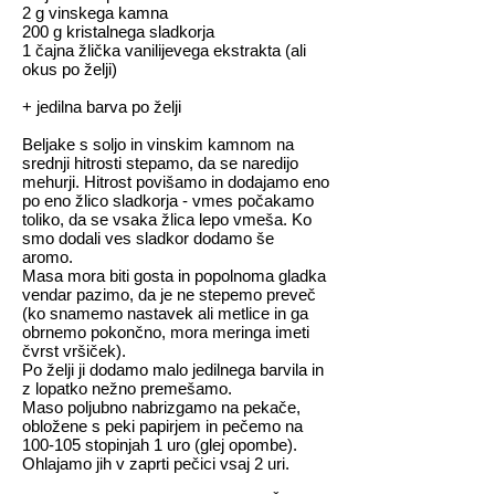
2 g vinskega kamna
200 g kristalnega sladkorja
1 čajna žlička vanilijevega ekstrakta (ali
okus po želji)
+ jedilna barva po želji
Beljake s soljo in vinskim kamnom na
srednji hitrosti stepamo, da se naredijo
mehurji. Hitrost povišamo in dodajamo eno
po eno žlico sladkorja - vmes počakamo
toliko, da se vsaka žlica lepo vmeša. Ko
smo dodali ves sladkor dodamo še
aromo.
Masa mora biti gosta in popolnoma gladka
vendar pazimo, da je ne stepemo preveč
(ko snamemo nastavek ali metlice in ga
obrnemo pokončno, mora meringa imeti
čvrst vršiček).
Po želji ji dodamo malo jedilnega barvila in
z lopatko nežno premešamo.
Maso poljubno nabrizgamo na pekače,
obložene s peki papirjem in pečemo na
100-105 stopinjah 1 uro (glej opombe).
Ohlajamo jih v zaprti pečici vsaj 2 uri.