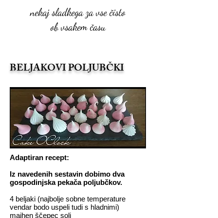
nekaj sladkega za vse čisto
ob vsakem času
BELJAKOVI POLJUBČKI
Adaptiran recept:
Iz navedenih sestavin dobimo dva
gospodinjska pekača poljubčkov.
4 beljaki (najbolje sobne temperature
vendar bodo uspeli tudi s hladnimi)
majhen ščepec soli