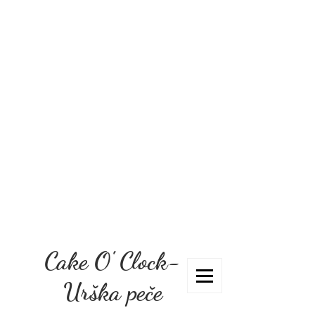
Cake O' Clock-
Urška peče