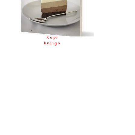
Kupi
knjigo
BAM knjiga Torte
50 raznolikih receptov za vse okuse.
V knjigi vas čaka 50 nezahtevnih receptov
za torte, s katerimi boste navdušili tudi
tiste bolj zahtevne sladokusce.