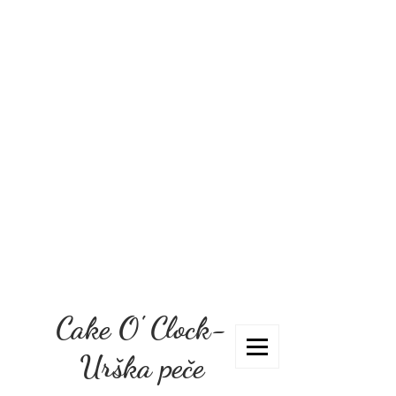
Cake O' Clock-
Urška peče