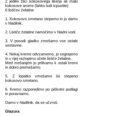
2 jedilni žlici kokosovega likerja ali malo
kokosove arome (lahko tudi izpustite)
6 lističev želatine
1. Kokosovo smetano stepemo in jo damo
v hladilnik.
2. Lističe želatine namočimo v hladni vodi.
3. V posodi gladko zmešamo vse ostale
sestavine.
4. Nekaj kreme odvzamemo, jo segrejemo
in v njej raztopimo ožete lističe želatine.
Med mešanjem jo prilivamo k ostali kremi
in dobro premešamo.
5. Z lopatko vmešamo še stepeno
kokosovo smetano.
6. Kremo razporedimo po piškotni podlagi
in poravnamo.
Damo v hladilnik, da se učvrsti.
Glazura