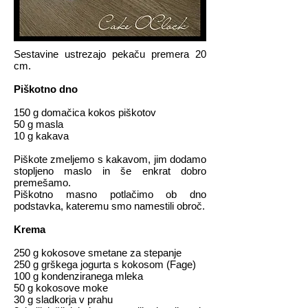
Sestavine ustrezajo pekaču premera 20
cm.
Piškotno dno
150 g domačica kokos piškotov
50 g masla
10 g kakava
Piškote zmeljemo s kakavom, jim dodamo
stopljeno maslo in še enkrat dobro
premešamo.
Piškotno masno potlačimo ob dno
podstavka, kateremu smo namestili obroč.
Krema
250 g kokosove smetane za stepanje
250 g grškega jogurta s kokosom (Fage)
100 g kondenziranega mleka
50 g kokosove moke
30 g sladkorja v prahu