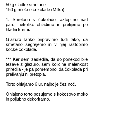
50 g sladke smetane
150 g mlečne čokolade (Milka)
1. Smetano s čokolado raztopimo nad
paro, nekoliko ohladimo in prelijemo po
hladni kremi.
Glazuro lahko pripravimo tudi tako, da
smetano segrejemo in v njej raztopimo
kocke čokolade.
*** Ker sem zasledila, da so ponekod bile
težave z glazuro, sem količine malenkost
priredila - je pa pomembno, da čokolada pri
prelivanju ni pretopla.
Torto ohlajamo 6 ur, najbolje čez noč.
Ohlajeno torto posujemo s kokosovo moko
in poljubno dekoriramo.