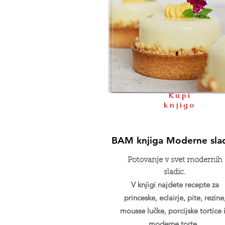
Kupi
knjigo
BAM knjiga Moderne sla
Potovanje v svet modernih
sladic.
V knjigi najdete recepte za
princeske, eclairje, pite, rezine
mousse lučke, porcijske tortice 
moderne torte.