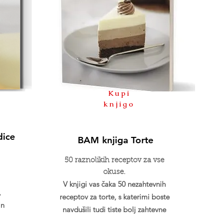
Kupi
knjigo
dice
BAM knjiga Torte
50 raznolikih receptov za vse
okuse.
V knjigi vas čaka 50 nezahtevnih
,
receptov za torte, s katerimi boste
in
navdušili tudi tiste bolj zahtevne