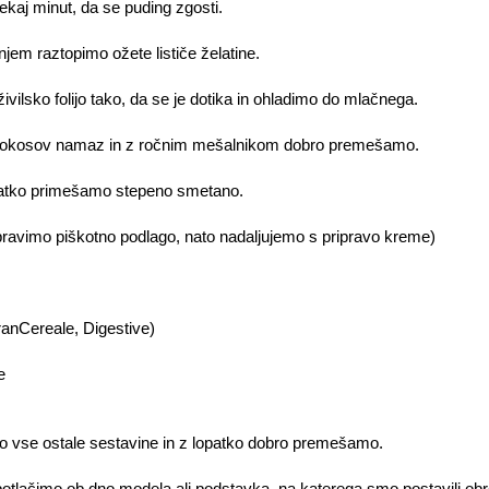
aj minut, da se puding zgosti.
jem raztopimo ožete lističe želatine.
ivilsko folijo tako, da se je dotika in ohladimo do mlačnega.
okosov namaz in z ročnim mešalnikom dobro premešamo.
opatko primešamo stepeno smetano.
pravimo piškotno podlago, nato nadaljujemo s pripravo kreme)
GranCereale, Digestive)
e
o vse ostale sestavine in z lopatko dobro premešamo.
ačimo ob dno modela ali podstavka, na katerega smo postavili obroč i