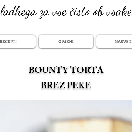
sladkega za vse čisto ob vsak
RECEPTI
O MENI
NASVET
BOUNTY TORTA
BREZ PEKE