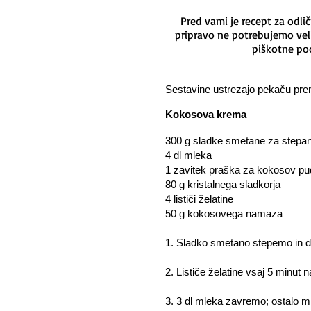
Pred vami je recept za odli
pripravo ne potrebujemo veli
piškotne po
Sestavine ustrezajo pekaču
pre
Kokosova krema
300 g sladke smetane za stepan
4 dl mleka
1 zavitek praška za kokosov pud
80 g kristalnega sladkorja
4 lističi želatine
50 g kokosovega namaza
1. Sladko smetano stepemo in 
2. Lističe želatine vsaj 5 minut
3. 3 dl mleka zavremo; ostalo 