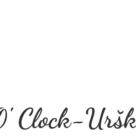
' Clock-Uršk