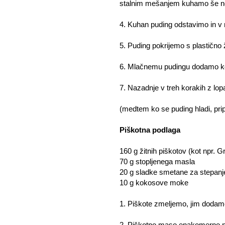
stalnim mešanjem kuhamo še nek
4. Kuhan puding odstavimo in v n
5. Puding pokrijemo s plastično ž
6. Mlačnemu pudingu dodamo k
7. Nazadnje v treh korakih z l
(medtem ko se puding hladi, pri
Piškotna podlaga
160 g žitnih piškotov (kot npr. 
70 g stopljenega masla
20 g sladke smetane za stepanj
10 g kokosove moke
1. Piškote zmeljemo, jim dodam
2. Piškotno maso enakomerno potl