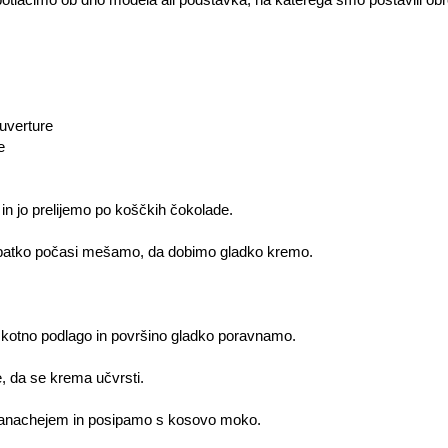
uverture
e
in jo prelijemo po koščkih čokolade.
opatko počasi mešamo, da dobimo gladko kremo.
škotno podlago in površino gladko poravnamo.
e, da se krema učvrsti.
 ganachejem in posipamo s kosovo moko.