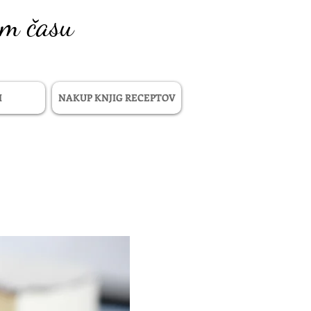
em času
I
NAKUP KNJIG RECEPTOV