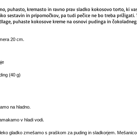
čno, puhasto, kremasto in ravno prav sladko kokosovo torto, ki v
ko sestavin in pripomočkov, pa tudi pečice ne bo treba prižigati. 
dlage, puhaste kokosove kreme na osnovi pudinga in čokoladneg
mera 20 cm.
je
ing (40 g)
damo na hladno.
 namakamo v hladi vodi.
mleko gladko zmešamo s praškom za puding in sladkorjem. Mešanico p