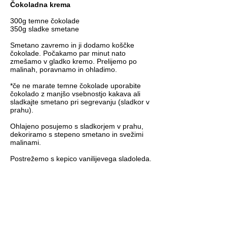
Čokoladna krema
300g temne čokolade
350g sladke smetane
Smetano zavremo in ji dodamo koščke
čokolade. Počakamo par minut nato
zmešamo v gladko kremo. Prelijemo po
malinah, poravnamo in ohladimo.
*če ne marate temne čokolade uporabite
čokolado z manjšo vsebnostjo kakava ali
sladkajte smetano pri segrevanju (sladkor v
prahu).
Ohlajeno posujemo s sladkorjem v prahu,
dekoriramo s stepeno smetano in svežimi
malinami.
Postrežemo s kepico vanilijevega sladoleda.