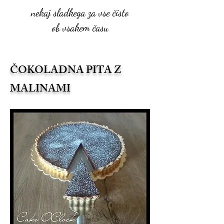
nekaj sladkega za vse čisto
ob vsakem času
ČOKOLADNA PITA Z
MALINAMI