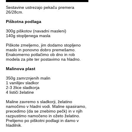
Sestavine ustrezajo pekaču premera
26/28cm.
Piškotna podlaga
300g piškotov (navadni masleni)
140g stopljenega masla
Piškote zmeljemo, jim dodamo stopljeno
maslo in ponovno dobro premešamo.
Enakomerno potlačimo ob dno in rob
modela za pite ter postavimo na hladno.
Malinova plast
350g zamrznjenih malin
1 vanilijev sladkor
2-3 žlice sladkorja
4 lističi želatine
Maline zavremo s sladkorji, želatino
namočimo v hladni vodi. Maline spasiramo,
precedimo (da se znebimo pečk) in v njih
razpustimo namočeno in ožeto želatino.
Prelijemo po piškotni podlagi in damo v
hladilnik.