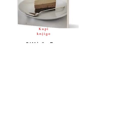
Kupi
knjigo
BAM knjiga Torte
50 raznolikih receptov za vse okuse.
V knjigi vas čaka 50 nezahtevnih receptov
za torte, s katerimi boste navdušili tudi
tiste bolj zahtevne sladokusce.