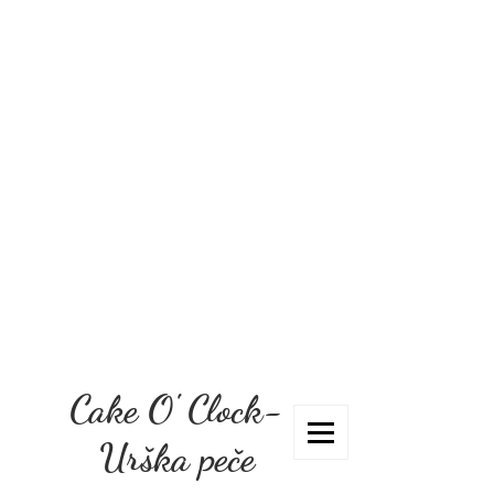
Cake O' Clock-
Urška peče