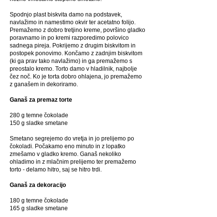
Spodnjo plast biskvita damo na podstavek,
navlažimo in namestimo okvir ter acetatno folijo.
Premažemo z dobro tretjino kreme, površino gladko
poravnamo in po kremi razporedimo polovico
sadnega pireja. Pokrijemo z drugim biskvitom in
postopek ponovimo. Končamo z zadnjim biskvitom
(ki ga prav tako navlažimo) in ga premažemo s
preostalo kremo. Torto damo v hladilnik, najbolje
čez noč. Ko je torta dobro ohlajena, jo premažemo
z ganašem in dekoriramo.
Ganaš za premaz torte
280 g temne čokolade
150 g sladke smetane
Smetano segrejemo do vretja in jo prelijemo po
čokoladi. Počakamo eno minuto in z lopatko
zmešamo v gladko kremo. Ganaš nekoliko
ohladimo in z mlačnim prelijemo ter premažemo
torto - delamo hitro, saj se hitro trdi.
Ganaš za dekoracijo
180 g temne čokolade
165 g sladke smetane