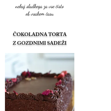
nekaj sladkega za vse čisto
ob vsakem času
ČOKOLADNA TORTA
Z GOZDNIMI SADEŽI