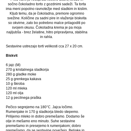
sočno čokoladno torto z gozdnimi sadeži. Ta torta
ima meni popolno ravnotežje med sladkim in kislim.
Kljub temu, da je čokoladna, premore ogromno
svežine. Količine za sadni pire in vlaženje biskvita
so okvirne, zato bo potrebno malce prilagoditi po
svojem okusu. Čokoladna krema je pa moja
najljubša - brez želatine, hitro pripravljena, stabilna
in rahla.
Sestavine ustrezajo torti velikosti cca 27 x 20 cm.
Biskvit
6 jajc (M)
270 g kristalnega sladkorja
280 g gladke moke
25 g grenkega kakava
10 g škroba
120 ml mleka
120 ml olja
12 g pecilnega praška
Pečico segrejemo na 180°C. Jajca ločimo.
Rumenjake in 170 g sladkorja bledo stepemo.
Prilijemo mleko in dobro premešamo. Dodamo še
olje in mešamo eno minuto. Suhe sestavine
premešamo in presejemo k rumenjakom; dobro
premešamo, da se sestavine povežejo. Beljake in