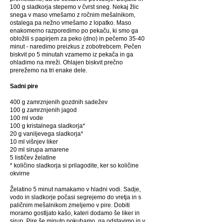
100 g sladkorja stepemo v čvrst sneg. Nekaj žlic
snega v maso vmešamo z ročnim mešalnikom,
ostalega pa nežno vmešamo z lopatko. Maso
enakomerno razporedimo po pekaču, ki smo ga
obložili s papirjem za peko (dno) in pečemo 35-40
minut - naredimo preizkus z zobotrebcem. Pečen
biskvit po 5 minutah vzamemo iz pekača in ga
ohladimo na mreži. Ohlajen biskvit prečno
prerežemo na tri enake dele.
Sadni pire
400 g zamrznjenih gozdnih sadežev
100 g zamrznjenih jagod
100 ml vode
100 g kristalnega sladkorja*
20 g vaniljevega sladkorja*
10 ml višnjev liker
20 ml sirupa amarene
5 lističev želatine
* količino sladkorja si prilagodite, ker so količine
okvirne
Želatino 5 minut namakamo v hladni vodi. Sadje,
vodo in sladkorje počasi segrejemo do vretja in s
paličnim mešalnikom zmeljemo v pire. Dobiti
moramo gostljato kašo, kateri dodamo še liker in
sirup. Pire še minuto pokuhamo, ga odstavimo in v