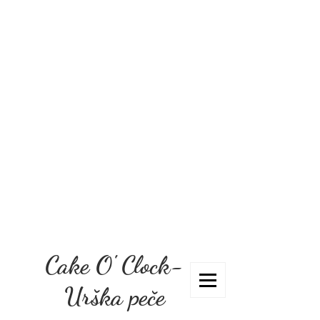
Cake O' Clock-
Urška peče