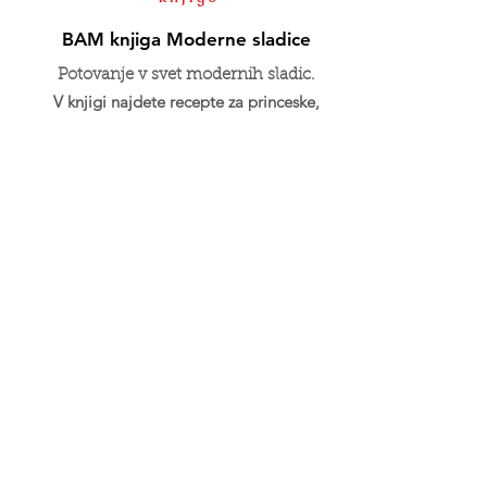
BAM knjiga Moderne sladice
Potovanje v svet modernih sladic.
V knjigi najdete recepte za princeske,
eclairje, pite, rezine, mousse lučke,
porcijske tortice in moderne torte.