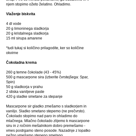
njem stopimo ožeto želatino. Ohladimo.
Vlaženje biskvita
4 dl vode
20 g limoninega sladkorja
20 g kristalnega sladkorja
15 ml sirupa amarene
*tudi tukaj si količino prilagodite, ker so količine
okvirne
Čokoladna krema
260 g temne čokolade (43 - 45%)
500 g mascarpone sira (izberite čvrstejšega: Spar,
Spin)
50 g sladkorja v prahu
2 stiska vaniljeve paste
420 g sladke smetane za stepanje
Mascarpone sir gladko zmešamo s sladkorjem in
vaniljo. Sladko smetano stepemo (ne prečvrsto).
Čokolado stopimo nad paro in ohladimo do
mlačnega. Mlačno čokolado zlijemo k mascarpone
siru in z ročnim mešalnikom dobro premešamo -
vmes postrgamo steno posode. Nazadnje z lopatko
nežno vmešamo stepeno smetano.