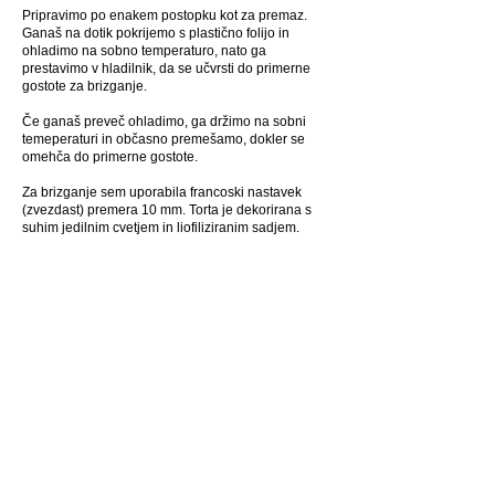
Pripravimo po enakem postopku kot za premaz.
Ganaš na dotik pokrijemo s plastično folijo in
ohladimo na sobno temperaturo, nato ga
prestavimo v hladilnik, da se učvrsti do primerne
gostote za brizganje.
Če ganaš preveč ohladimo, ga držimo na sobni
temeperaturi in občasno premešamo, dokler se
omehča do primerne gostote.
Za brizganje sem uporabila francoski nastavek
(zvezdast) premera 10 mm. Torta je dekorirana s
suhim jedilnim cvetjem in liofiliziranim sadjem.