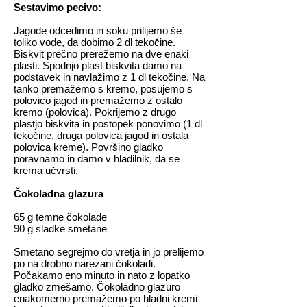
Sestavimo pecivo:
Jagode odcedimo in soku prilijemo še
toliko vode, da dobimo 2 dl tekočine.
Biskvit prečno prerežemo na dve enaki
plasti. Spodnjo plast biskvita damo na
podstavek in navlažimo z 1 dl tekočine. Na
tanko premažemo s kremo, posujemo s
polovico jagod in premažemo z ostalo
kremo (polovica). Pokrijemo z drugo
plastjo biskvita in postopek ponovimo (1 dl
tekočine, druga polovica jagod in ostala
polovica kreme). Površino gladko
poravnamo in damo v hladilnik, da se
krema učvrsti.
Čokoladna glazura
65 g temne čokolade
90 g sladke smetane
Smetano segrejmo do vretja in jo prelijemo
po na drobno narezani čokoladi.
Počakamo eno minuto in nato z lopatko
gladko zmešamo. Čokoladno glazuro
enakomerno premažemo po hladni kremi