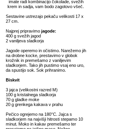
imate radi kombinacijo čokolade, svežih
krem in sadja, vam bodo zagotovo všeč.
Sestavine ustrezajo pekaču velikosti 17 x
27 cm.
Najprej pripravimo
jagode:
400 g svežih jagod
2 vaniljeva sladkorja
Jagode operemo in očistimo. Narežemo jih
na drobne kocke, prestavimo v globok
krožnik in premešamo z vaniljevim
sladkorjem. Tako jih pustimo vsaj eno uro,
da spustijo sok. Sok prihranimo.
Biskvit
3 jajca (velikostni razred M)
100 g kristalnega sladkorja
70 g gladke moke
20 g grenkega kakava v prahu
Pečico ogrejemo na 180°C. Jajca s
sladkorjem na najvišji hitrosti stepamo 10
minut. Moko in kakav premešamo ter
presejemo na jajčno maso. Nežno