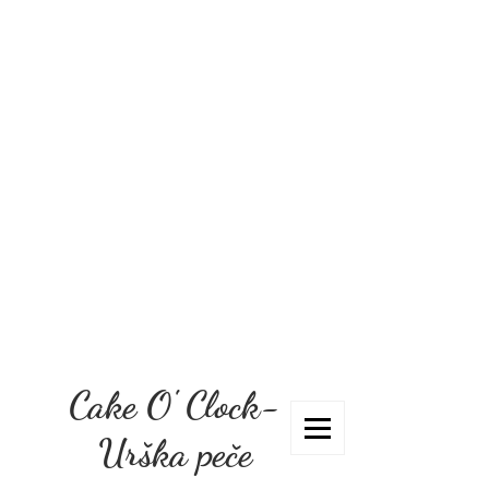
Cake O' Clock-
Urška peče