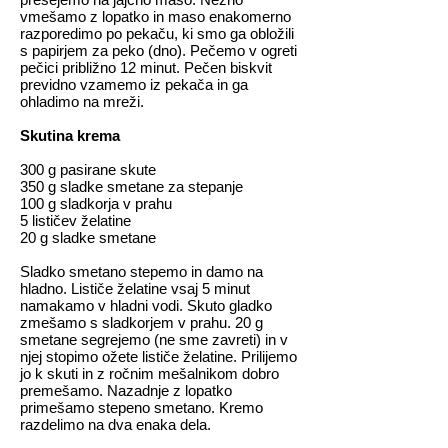
vmešamo z lopatko in maso enakomerno
razporedimo po pekaču, ki smo ga obložili
s papirjem za peko (dno). Pečemo v ogreti
pečici približno 12 minut. Pečen biskvit
previdno vzamemo iz pekača in ga
ohladimo na mreži.
Skutina krema
300 g pasirane skute
350 g sladke smetane za stepanje
100 g sladkorja v prahu
5 lističev želatine
20 g sladke smetane
Sladko smetano stepemo in damo na
hladno. Lističe želatine vsaj 5 minut
namakamo v hladni vodi. Skuto gladko
zmešamo s sladkorjem v prahu. 20 g
smetane segrejemo (ne sme zavreti) in v
njej stopimo ožete lističe želatine. Prilijemo
jo k skuti in z ročnim mešalnikom dobro
premešamo. Nazadnje z lopatko
primešamo stepeno smetano. Kremo
razdelimo na dva enaka dela.