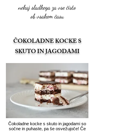
nekaj sladkega za vse čisto
ob vsakem času
ČOKOLADNE KOCKE S
SKUTO IN JAGODAMI
Čokoladne kocke s skuto in jagodami so
sočne in puhaste, pa še osvežujoče! Če