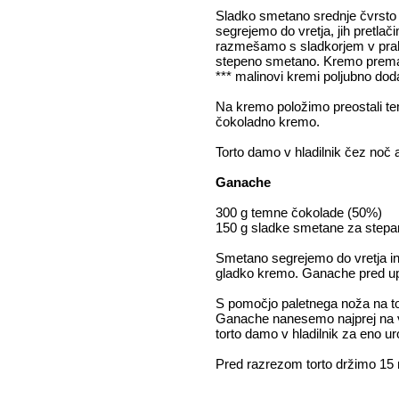
Sladko smetano srednje čvrsto 
segrejemo do vretja, jih pretlač
razmešamo s sladkorjem v prah
stepeno smetano. Kremo prema
*** malinovi kremi poljubno doda
Na kremo položimo preostali te
čokoladno kremo.
Torto damo v hladilnik čez noč 
Ganache
300 g temne čokolade (50%)
150 g sladke smetane za stepa
Smetano segrejemo do vretja i
gladko kremo. Ganache pred up
S pomočjo paletnega noža na tor
Ganache nanesemo najprej na vr
torto damo v hladilnik za eno u
Pred razrezom torto držimo 15 