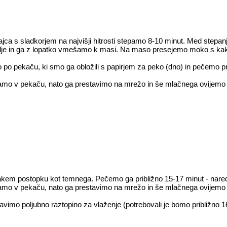
ca s sladkorjem na najvišji hitrosti stepamo 8-10 minut. Med stepan
 olje in ga z lopatko vmešamo k masi. Na maso presejemo moko s ka
 pekaču, ki smo ga obložili s papirjem za peko (dno) in pečemo pr
amo v pekaču, nato ga prestavimo na mrežo in še mlačnega ovijemo s p
enakem postopku kot temnega. Pečemo ga približno 15-17 minut - nar
amo v pekaču, nato ga prestavimo na mrežo in še mlačnega ovijemo s p
ravimo poljubno raztopino za vlaženje (potrebovali je bomo približno