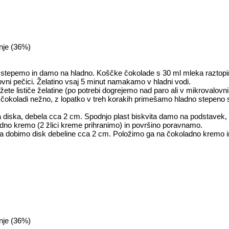
nje (36%)
 stepemo in damo na hladno. Koščke čokolade s 30 ml mleka raztopim
ovni pečici. Želatino vsaj 5 minut namakamo v hladni vodi.
žete lističe želatine (po potrebi dogrejemo nad paro ali v mikrovalovn
 čokoladi nežno, z lopatko v treh korakih primešamo hladno stepeno
 diska, debela cca 2 cm. Spodnjo plast biskvita damo na podstavek
no kremo (2 žlici kreme prihranimo) in površino poravnamo.
da dobimo disk debeline cca 2 cm. Položimo ga na čokoladno kremo i
nje (36%)