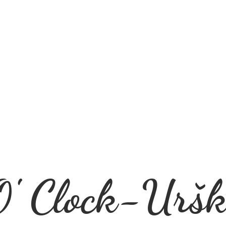
' Clock-Uršk