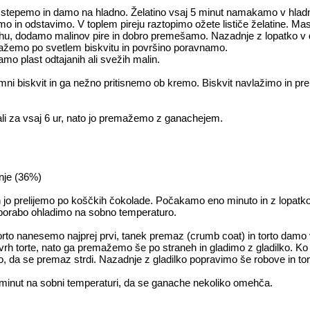
stepemo in damo na hladno. Želatino vsaj 5 minut namakamo v hladni
imo in odstavimo. V toplem pireju raztopimo ožete lističe želatine. M
u, dodamo malinov pire in dobro premešamo. Nazadnje z lopatko v
žemo po svetlem biskvitu in površino poravnamo.
mo plast odtajanih ali svežih malin.
mni biskvit in ga nežno pritisnemo ob kremo. Biskvit navlažimo in p
ali za vsaj 6 ur, nato jo premažemo z ganachejem.
nje (36%)
n jo prelijemo po koščkih čokolade. Počakamo eno minuto in z lopa
orabo ohladimo na sobno temperaturo.
to nanesemo najprej prvi, tanek premaz (crumb coat) in torto damo v 
h torte, nato ga premažemo še po straneh in gladimo z gladilko. Ko
ro, da se premaz strdi. Nazadnje z gladilko popravimo še robove in to
minut na sobni temperaturi, da se ganache nekoliko omehča.