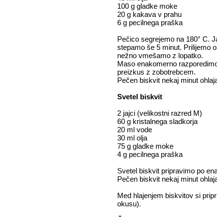
100 g gladke moke
20 g kakava v prahu
6 g pecilnega praška
Pečico segrejemo na 180° C. Jaj
stepamo še 5 minut. Prilijemo
nežno vmešamo z lopatko.
Maso enakomerno razporedimo po
preizkus z zobotrebcem.
Pečen biskvit nekaj minut ohlaj
Svetel biskvit
2 jajci (velikostni razred M)
60 g kristalnega sladkorja
20 ml vode
30 ml olja
75 g gladke moke
4 g pecilnega praška
Svetel biskvit pripravimo po 
Pečen biskvit nekaj minut ohlaj
Med hlajenjem biskvitov si prip
okusu).