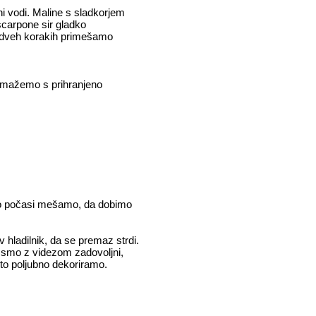
 vodi. Maline s sladkorjem
ascarpone sir gladko
 dveh korakih primešamo
remažemo s prihranjeno
tko počasi mešamo, da dobimo
hladilnik, da se premaz strdi.
 smo z videzom zadovoljni,
rto poljubno dekoriramo.