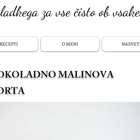
sladkega za vse čisto ob vsak
RECEPTI
O MENI
NASVET
OKOLADNO MALINOVA
ORTA