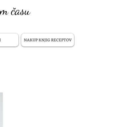
em času
I
NAKUP KNJIG RECEPTOV