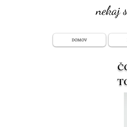
nekaj 
DOMOV
Č
T