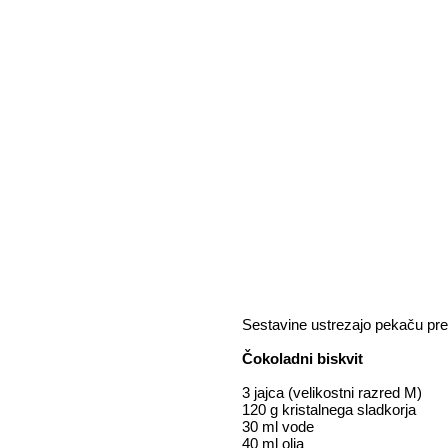
Sestavine ustrezajo pekaču pr
Čokoladni biskvit
3 jajca (velikostni razred M)
120 g kristalnega sladkorja
30 ml vode
40 ml olja