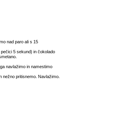
o nad paro ali s 15
i pečici 5 sekund) in čokolado
 smetano.
, ga navlažimo in namestimo
n nežno pritisnemo. Navlažimo.