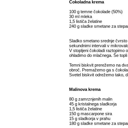
Čokoladna krema
100 g temne čokolade (50%)
30 ml mleka
1,5 lističa želatine
240 g sladke smetane za stepa
Sladko smetano srednje čvrsto
sekundnimi intervali v mikroval
V stopljeni čokoladi raztopimo o
ohladimo do mlačnega. Še topli
Temni biskvit prerežemo na dva
obroč. Premažemo ga s čokolad
Svetel biskvit odrežemo tako, 
Malinova krema
80 g zamrznjenih malin
45 g kristalnega sladkorja
1,5 lističa želatine
150 g mascarpone sira
15 g sladkorja v prahu
180 g sladke smetane za stepa