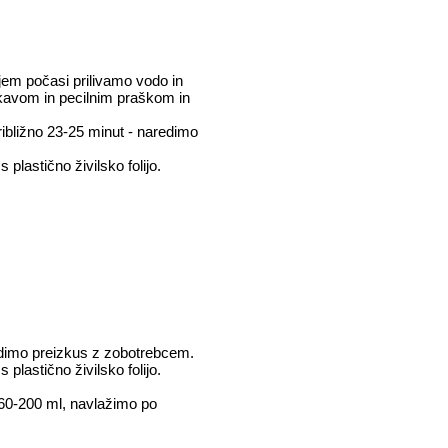
jem počasi prilivamo vodo in
kavom in pecilnim praškom in
ibližno 23-25 minut - naredimo
lastično živilsko folijo.
edimo preizkus z zobotrebcem.
lastično živilsko folijo.
 160-200 ml, navlažimo po