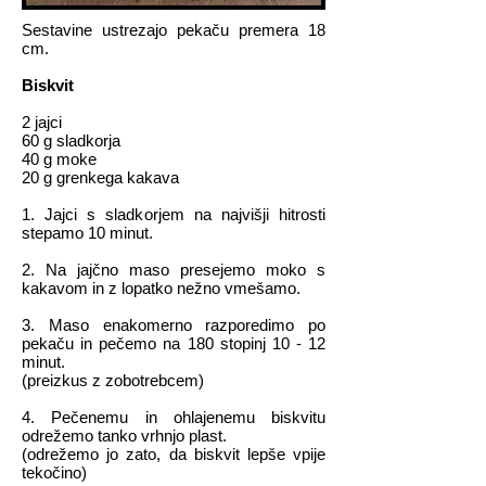
Sestavine ustrezajo pekaču premera 18
cm.
Biskvit
2 jajci
60 g sladkorja
40 g moke
20 g grenkega kakava
1. Jajci s sladkorjem na najvišji hitrosti
stepamo 10 minut.
2. Na jajčno maso presejemo moko s
kakavom in z lopatko nežno vmešamo.
3. Maso enakomerno razporedimo po
pekaču in pečemo na 180 stopinj 10 - 12
minut.
(preizkus z zobotrebcem)
4. Pečenemu in ohlajenemu biskvitu
odrežemo tanko vrhnjo plast.
(odrežemo jo zato, da biskvit lepše vpije
tekočino)