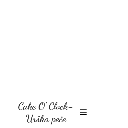
Cake O' Clock-
Urška peče