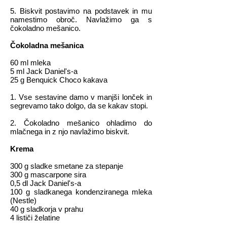
5. Biskvit postavimo na podstavek in mu
namestimo obroč. Navlažimo ga s
čokoladno mešanico.
Čokoladna mešanica
60 ml mleka
5 ml Jack Daniel's-a
25 g Benquick Choco kakava
1. Vse sestavine damo v manjši lonček in
segrevamo tako dolgo, da se kakav stopi.
2. Čokoladno mešanico ohladimo do
mlačnega in z njo navlažimo biskvit.
Krema
300 g sladke smetane za stepanje
300 g mascarpone sira
0,5 dl Jack Daniel's-a
100 g sladkanega kondenziranega mleka
(Nestle)
40 g sladkorja v prahu
4 lističi želatine