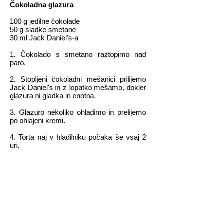
Čokoladna glazura
100 g jedilne čokolade
50 g sladke smetane
30 ml Jack Daniel's-a
1. Čokolado s smetano raztopimo nad
paro.
2. Stopljeni čokoladni mešanici prilijemo
Jack Daniel's in z lopatko mešamo, dokler
glazura ni gladka in enotna.
3. Glazuro nekoliko ohladimo in prelijemo
po ohlajeni kremi.
4. Torta naj v hladilniku počaka še vsaj 2
uri.