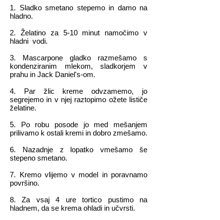
1. Sladko smetano stepemo in damo na
hladno.
2. Želatino za 5-10 minut namočimo v
hladni vodi.
3. Mascarpone gladko razmešamo s
kondenziranim mlekom, sladkorjem v
prahu in Jack Daniel's-om.
4. Par žlic kreme odvzamemo, jo
segrejemo in v njej raztopimo ožete lističe
želatine.
5. Po robu posode jo med mešanjem
prilivamo k ostali kremi in dobro zmešamo.
6. Nazadnje z lopatko vmešamo še
stepeno smetano.
7. Kremo vlijemo v model in poravnamo
površino.
8. Za vsaj 4 ure tortico pustimo na
hladnem, da se krema ohladi in učvrsti.