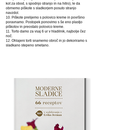
kot za obod, s spodnjo stranjo in na hitro), le da
obrnemo piškote s sladkorjem posuto stranjo
navzdol.
10. Piškote prelijemo s polovico kreme in površino
poravnamo. Postopek ponovimo s še eno plastjo
piškotov in preostalo polovico kreme.
11. Torto damo za vsaj 6 ur v hladilnik, najbolje čez
noč.
12. Ohlajeni torti snamemo obroč in jo dekoriramo s
sladkano stepeno smetano.