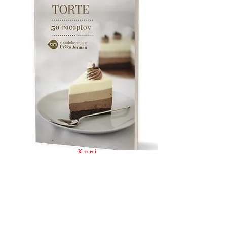
Kupi
knjigo
BAM knjiga Torte
50 raznolikih receptov za vse okuse.
V knjigi vas čaka 50 nezahtevnih receptov
za torte, s katerimi boste navdušili tudi