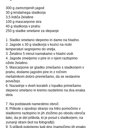
300 g zamrznjenih jagod
30 g kristalnega sladkorja
3,5 lističa želatine
100 g mascarpone sira
40 g sladkorja v prahu
250 g sladke smetane za stepanje
1. Sladko smetano stepemo in damo na hladno.
2. Jagode s 30 g sladkorja v kozici na nizki
temperaturi segrejemo do vretja.
3. Želatino 5 minut namakamo v hladni vodi.
4. Jagode zmeljemo v pire in v njem raztopimo
ožeto želatino.
5. Mascarpone sir gladko zmešamo s sladkorjem v
prahu, dodamo jagodni pire in z ročnim
mešalnikom dobro premešamo, da se sestavine
povežejo.
6. Nazadnje v dveh korakih z lopatko primešamo
stepeno smetano in kremo razdelimo na dva enaka
dela.
7. Na podstavek namestimo obroč.
8. Piškote s spodnjo stranjo na hitro pomočimo v
sladkorno raztopino in jih zložimo po obodu obroča
tako, da je del piškota, ki je posut s sladkorjem, na
zunanji strani (kot na fotografiji).
9. S piškoti pokrijemo tudi dno (namočimo jih enako