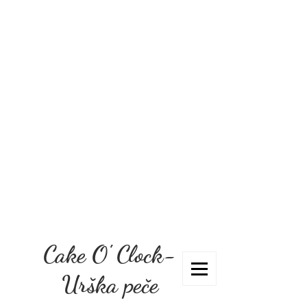
Cake O' Clock-
Urška peče