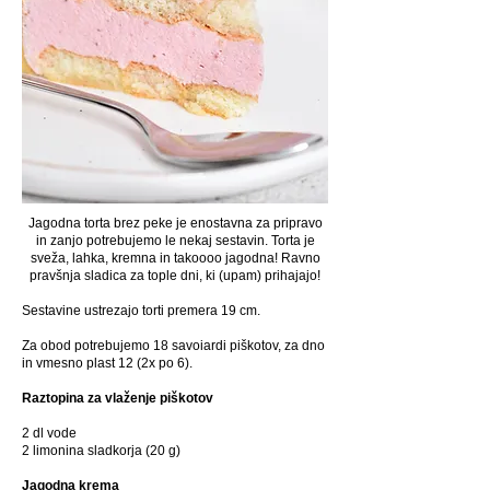
Jagodna torta brez peke je enostavna za pripravo
in zanjo potrebujemo le nekaj sestavin. Torta je
sveža, lahka, kremna in takoooo jagodna! Ravno
pravšnja sladica za tople dni, ki (upam) prihajajo!
Sestavine ustrezajo torti premera 19 cm.
Za obod potrebujemo 18 savoiardi piškotov, za dno
in vmesno plast 12 (2x po 6).
Raztopina za vlaženje piškotov
2 dl vode
2 limonina sladkorja (20 g)
Jagodna krema