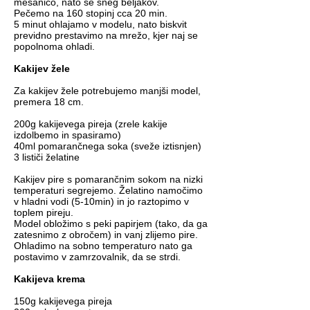
mešanico, nato še sneg beljakov.
Pečemo na 160 stopinj cca 20 min.
5 minut ohlajamo v modelu, nato biskvit
previdno prestavimo na mrežo, kjer naj se
popolnoma ohladi.
Kakijev žele
Za kakijev žele potrebujemo manjši model,
premera 18 cm.
200g kakijevega pireja (zrele kakije
izdolbemo in spasiramo)
40ml pomarančnega soka (sveže iztisnjen)
3 lističi želatine
Kakijev pire s pomarančnim sokom na nizki
temperaturi segrejemo. Želatino namočimo
v hladni vodi (5-10min) in jo raztopimo v
toplem pireju.
Model obložimo s peki papirjem (tako, da ga
zatesnimo z obročem) in vanj zlijemo pire.
Ohladimo na sobno temperaturo nato ga
postavimo v zamrzovalnik, da se strdi.
Kakijeva krema
150g kakijevega pireja