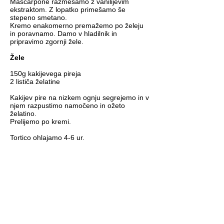
Mascarpone razmešamo z vanilijevim
ekstraktom. Z lopatko primešamo še
stepeno smetano.
Kremo enakomerno premažemo po želeju
in poravnamo. Damo v hladilnik in
pripravimo zgornji žele.
Žele
150g kakijevega pireja
2 lističa želatine
Kakijev pire na nizkem ognju segrejemo in v
njem razpustimo namočeno in ožeto
želatino.
Prelijemo po kremi.
Tortico ohlajamo 4-6 ur.