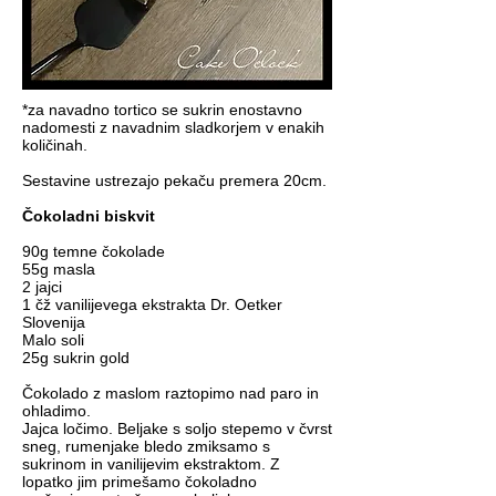
*za navadno tortico se sukrin enostavno
nadomesti z navadnim sladkorjem v enakih
količinah.
Sestavine ustrezajo pekaču premera 20cm.
Čokoladni biskvit
90g temne čokolade
55g masla
2 jajci
1 čž vanilijevega ekstrakta
Dr. Oetker
Slovenija
Malo soli
25g sukrin gold
Čokolado z maslom raztopimo nad paro in
ohladimo.
Jajca ločimo. Beljake s soljo stepemo v čvrst
sneg, rumenjake bledo zmiksamo s
sukrinom in vanilijevim ekstraktom. Z
lopatko jim primešamo čokoladno