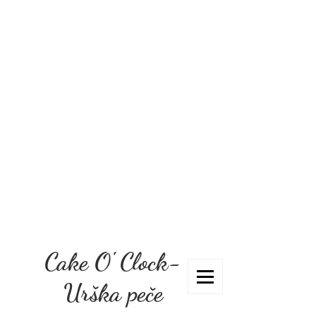
Cake O' Clock-
Urška peče