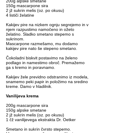
200g alpske smetane
150g mascarpone sira
2 jž sukrin melis (oz. po okusu)
4 lističi želatine
Kakijev pire na nizkem ognju segrejemo in v
njem razpustimo namočeno in ožeto
želatino. Sladko smetano stepemo s
sukrinom.
Mascarpone razmešamo, mu dodamo
kakijev pire nato še stepeno smetano.
Čokoladni biskvit postavimo na želeno
podlago in namestimo obroč. Premažemo
ga s kremo in poravnamo.
Kakijev žele previdno odstranimo iz modela,
snamemo peki papir in položimo na sredino
kreme. Damo v hladilnik.
Vanilijeva krema
200g mascarpone sira
150g alpske smetane
2 jž sukrin melis (oz. po okusu)
1 čž vanilijevega ekstrakta
Dr. Oetker
Smetano in sukrin čvrsto stepemo.