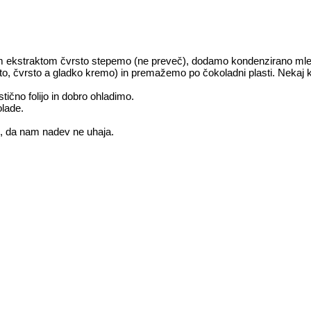
 ekstraktom čvrsto stepemo (ne preveč), dodamo kondenzirano mleko
o, čvrsto a gladko kremo) in premažemo po čokoladni plasti. Nekaj 
tično folijo in dobro ohladimo.
olade.
, da nam nadev ne uhaja.