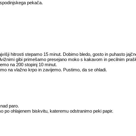
gospodinjskega pekača.
jvišji hitrosti stepamo 15 minut. Dobimo bledo, gosto in puhasto jajč
 dvižnimi gibi primešamo presejano moko s kakavom in pecilnim pra
emo na 200 stopinj 10 minut.
imo na vlažno krpo in zavijemo. Pustimo, da se ohladi.
 nad paro.
 po ohlajenem biskvitu, kateremu odstranimo peki papir.