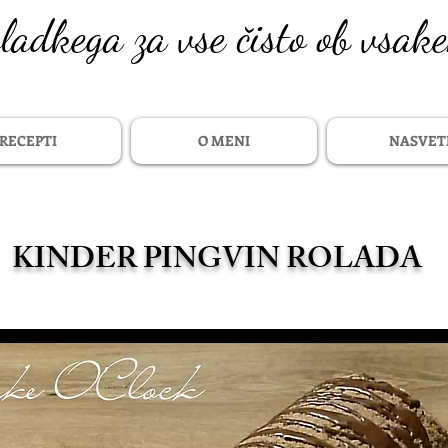
sladkega za vse čisto ob vsak
RECEPTI
O MENI
NASVET
KINDER PINGVIN ROLADA