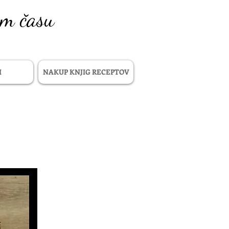
em času
I
NAKUP KNJIG RECEPTOV