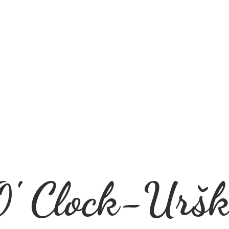
' Clock-Uršk