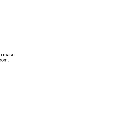
no maso.
škom.