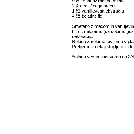
90g kondenziranega mleka
2 jž cvetličnega medu
1 čž vanilijevega ekstrakta
4 čž želatine fix
Smetano z medom in vanilijevim
hitro zmiksamo (da dobimo gost
dekoracijo.
Rolado zarolamo, ovijemo v plas
Prelijemo z nekaj stopljene čok
*rolado vedno nadevamo do 3/4