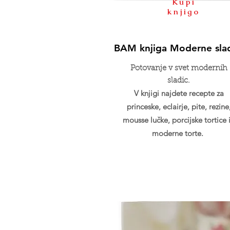
Kupi
knjigo
BAM knjiga Moderne sla
Potovanje v svet modernih
sladic.
V knjigi najdete recepte za
princeske, eclairje, pite, rezine
mousse lučke, porcijske tortice 
moderne torte.