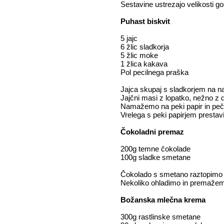
Sestavine ustrezajo velikosti 
Puhast biskvit
5 jajc
6 žlic sladkorja
5 žlic moke
1 žlica kakava
Pol pecilnega praška
Jajca skupaj s sladkorjem na na
Jajčni masi z lopatko, nežno z
Namažemo na peki papir in peč
Vrelega s peki papirjem prestav
Čokoladni premaz
200g temne čokolade
100g sladke smetane
Čokolado s smetano raztopimo
Nekoliko ohladimo in premažemo
Božanska mlečna krema
300g rastlinske smetane