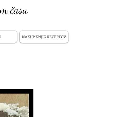
em času
I
NAKUP KNJIG RECEPTOV
M