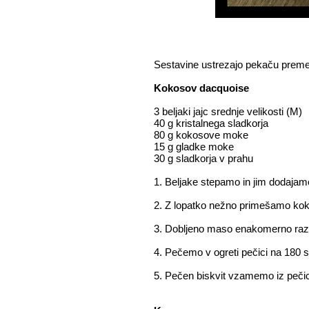
Sestavine ustrezajo pekaču prem
Kokosov dacquoise
3 beljaki jajc srednje velikosti (M)
40 g kristalnega sladkorja
80 g kokosove moke
15 g gladke moke
30 g sladkorja v prahu
1. Beljake stepamo in jim dodajamo
2. Z lopatko nežno primešamo kok
3. Dobljeno maso enakomerno razp
4. Pečemo v ogreti pečici na 180 st
5. Pečen biskvit vzamemo iz pečic