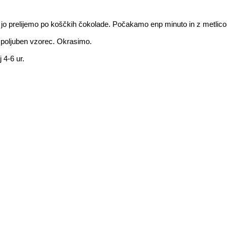
n jo prelijemo po koščkih čokolade. Počakamo enp minuto in z metli
o poljuben vzorec. Okrasimo.
 4-6 ur.