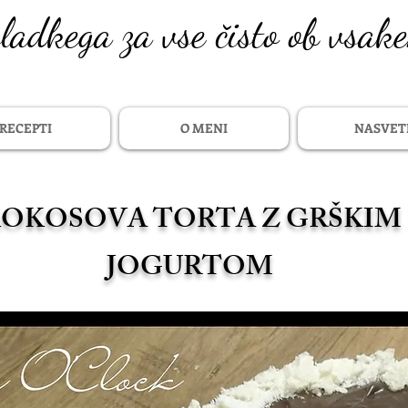
sladkega za vse čisto ob vsak
RECEPTI
O MENI
NASVET
OKOSOVA TORTA Z GRŠKI
JOGURTOM