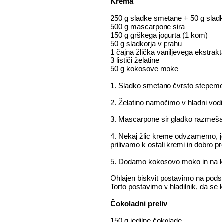
Krema
250 g sladke smetane + 50 g slad
500 g mascarpone sira
150 g grškega jogurta (1 kom)
50 g sladkorja v prahu
1 čajna žlička vaniljevega ekstrakt
3 lističi želatine
50 g kokosove moke
1. Sladko smetano čvrsto stepemo 
2. Želatino namočimo v hladni vod
3. Mascarpone sir gladko razmešam
4. Nekaj žlic kreme odvzamemo, jo
prilivamo k ostali kremi in dobro
5. Dodamo kokosovo moko in na k
Ohlajen biskvit postavimo na pod
Torto postavimo v hladilnik, da se 
Čokoladni preliv
150 g jedilne čokolade