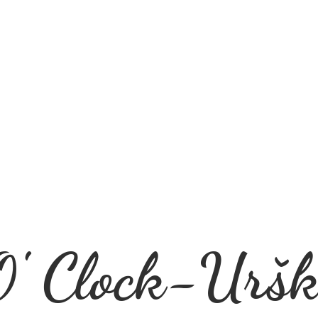
' Clock-Uršk