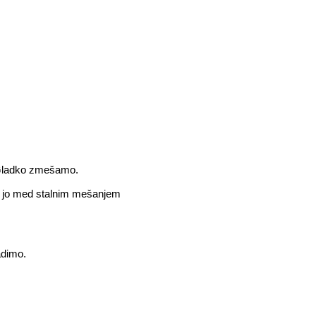
. Gladko zmešamo.
de jo med stalnim mešanjem
adimo.