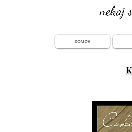
nekaj 
DOMOV
K