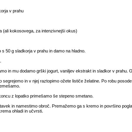
korja v prahu
a (ali kokosovega, za intenzivnejši okus)
s 50 g sladkorja v prahu in damo na hladno.
i.
o in mu dodamo grški jogurt, vaniljev ekstrakt in sladkor v prahu
 segrejemo in v njej raztopimo ožete lističe želatine. Po robu poso
 premešamo.
oncu z lopatko primešamo še stepeno smetano.
stavek in namestimo obroč. Premažemo ga s kremo in površino pogl
krema ohladi in učvrsti.