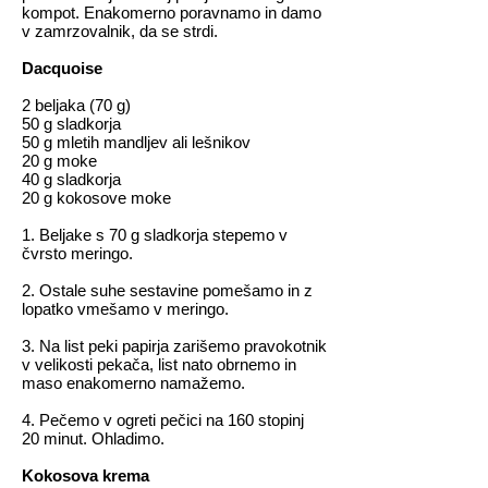
kompot. Enakomerno poravnamo in damo
v zamrzovalnik, da se strdi.
Dacquoise
2 beljaka (70 g)
50 g sladkorja
50 g mletih mandljev ali lešnikov
20 g moke
40 g sladkorja
20 g kokosove moke
1. Beljake s 70 g sladkorja stepemo v
čvrsto meringo.
2. Ostale suhe sestavine pomešamo in z
lopatko vmešamo v meringo.
3. Na list peki papirja zarišemo pravokotnik
v velikosti pekača, list nato obrnemo in
maso enakomerno namažemo.
4. Pečemo v ogreti pečici na 160 stopinj
20 minut. Ohladimo.
Kokosova krema