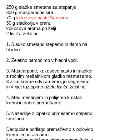
250 g sladke smetane za stepanje
300 g mascarpone sira
70 g
kokosove paste Saracino
50 g sladkorja v prahu
kokosova aroma po želji
2 lističa želatine
1. Sladko smetano stepemo in damo na
hladno.
2. Želatino namočimo v hladni vodi.
3. Mascarpone, kokosovo pasto in sladkor
z ročnim mešalnikom gladko razmešamo.
3 žlice kreme odvzamemo, jo segrejemo
in v njej raztopimo ožete lističe želatine.
4. Med mešanjem jo prilijemo k ostali
kremi in dobro premešamo.
5. Nazadnje z lopatko primešamo stepeno
smetano.
Dacquoise podlago premažemo s polovico
kreme in poravnamo.
Na sredino položimo strjen mangov žele in