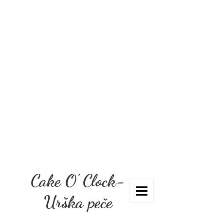
Cake O' Clock-
Urška peče