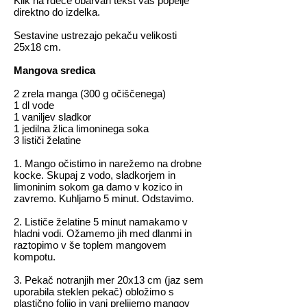
Klik na rdeče obarvan tekst vas popelje
direktno do izdelka.
Sestavine ustrezajo pekaču velikosti
25x18 cm.
Mangova sredica
2 zrela manga (300 g očiščenega)
1 dl vode
1 vaniljev sladkor
1 jedilna žlica limoninega soka
3 lističi želatine
1. Mango očistimo in narežemo na drobne
kocke. Skupaj z vodo, sladkorjem in
limoninim sokom ga damo v kozico in
zavremo. Kuhljamo 5 minut. Odstavimo.
2. Lističe želatine 5 minut namakamo v
hladni vodi. Ožamemo jih med dlanmi in
raztopimo v še toplem mangovem
kompotu.
3. Pekač notranjih mer 20x13 cm (jaz sem
uporabila steklen pekač) obložimo s
plastično folijo in vanj prelijemo mangov