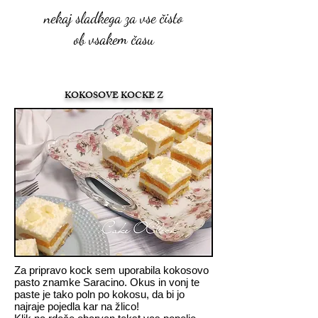
nekaj sladkega za vse čisto
ob vsakem času
KOKOSOVE KOCKE Z
MANGOM
Za pripravo kock sem uporabila kokosovo
pasto znamke Saracino. Okus in vonj te
paste je tako poln po kokosu, da bi jo
najraje pojedla kar na žlico!