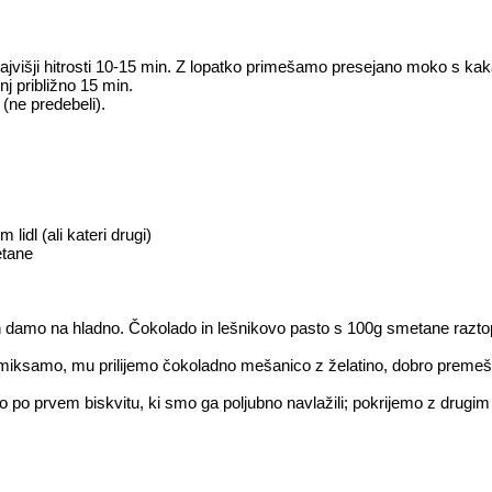
jvišji hitrosti 10-15 min. Z lopatko primešamo presejano moko s kak
j približno 15 min.
(ne predebeli).
idl (ali kateri drugi)
etane
damo na hladno. Čokolado in lešnikovo pasto s 100g smetane raztop
miksamo, mu prilijemo čokoladno mešanico z želatino, dobro prem
o prvem biskvitu, ki smo ga poljubno navlažili; pokrijemo z drugim