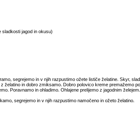
e sladkosti jagod in okusu)
mo, segrejemo in v njih razpustimo ožete lističe želatine. Skyr, sl
e z želatino in dobro zmiksamo. Dobro polovico kreme premažemo po
emo. Poravnamo in ohladimo. Ohlajene prelijemo z jagodnim želejem
amo, segrejemo in v njih razpustimo namočeno in ožeto želatino.