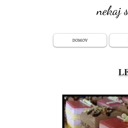
nekaj 
DOMOV
L