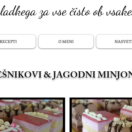
sladkega za vse čisto ob vsak
RECEPTI
O MENI
NASVET
EŠNIKOVI & JAGODNI MINJO