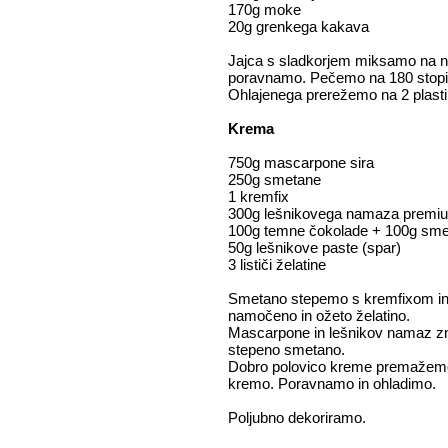
170g moke
20g grenkega kakava
Jajca s sladkorjem miksamo na na
poravnamo. Pečemo na 180 stopin
Ohlajenega prerežemo na 2 plasti 
Krema
750g mascarpone sira
250g smetane
1 kremfix
300g lešnikovega namaza premium l
100g temne čokolade + 100g sm
50g lešnikove paste (spar)
3 lističi želatine
Smetano stepemo s kremfixom in 
namočeno in ožeto želatino.
Mascarpone in lešnikov namaz z
stepeno smetano.
Dobro polovico kreme premažemo p
kremo. Poravnamo in ohladimo.
Poljubno dekoriramo.