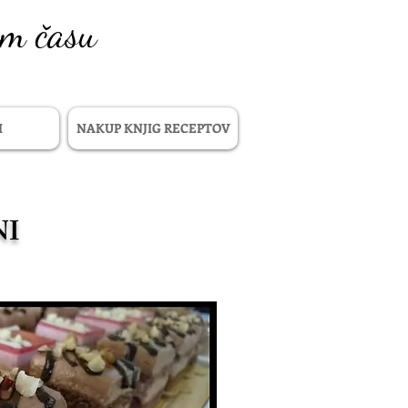
em času
I
NAKUP KNJIG RECEPTOV
NI