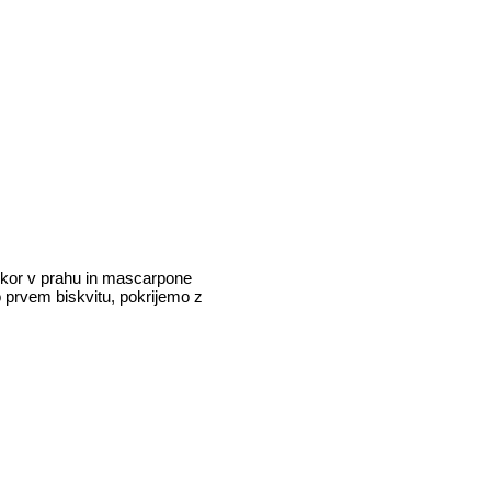
adkor v prahu in mascarpone
 prvem biskvitu, pokrijemo z
.