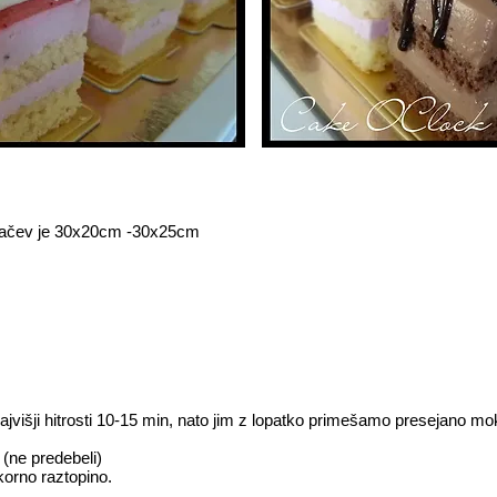
ekačev je 30x20cm -30x25cm
jvišji hitrosti 10-15 min, nato jim z lopatko primešamo presejano m
(ne predebeli)
korno raztopino.