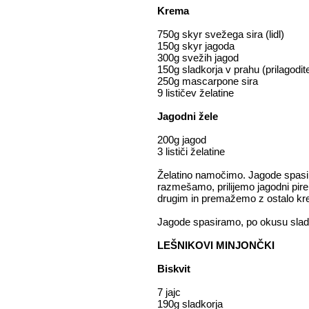
Krema
750g skyr svežega sira (lidl)
150g skyr jagoda
300g svežih jagod
150g sladkorja v prahu (prilagodit
250g mascarpone sira
9 lističev želatine
Jagodni žele
200g jagod
3 lističi želatine
Želatino namočimo. Jagode spasira
razmešamo, prilijemo jagodni pir
drugim in premažemo z ostalo kr
Jagode spasiramo, po okusu sladk
LEŠNIKOVI MINJONČKI
Biskvit
7 jajc
190g sladkorja