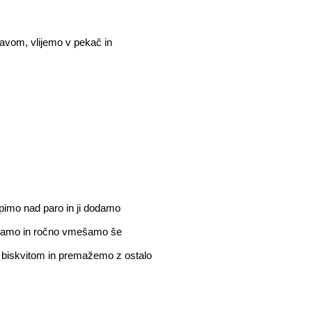
avom, vlijemo v pekač in
imo nad paro in ji dodamo
ešamo in ročno vmešamo še
 biskvitom in premažemo z ostalo