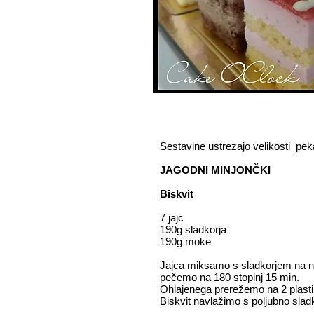
Sestavine ustrezajo velikosti p
JAGODNI MINJONČKI
Biskvit
7 jajc
190g sladkorja
190g moke
Jajca miksamo s sladkorjem na na
pečemo na 180 stopinj 15 min.
Ohlajenega prerežemo na 2 plasti 
Biskvit navlažimo s poljubno slad