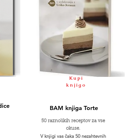
Kupi
knjigo
dice
BAM knjiga Torte
50 raznolikih receptov za vse
okuse.
V knjigi vas čaka 50 nezahtevnih