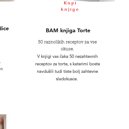
Kupi
knjigo
dice
BAM knjiga Torte
50 raznolikih receptov za vse
okuse.
V knjigi vas čaka 50 nezahtevnih
,
receptov za torte, s katerimi boste
in
navdušili tudi tiste bolj zahtevne
sladokusce.