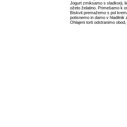
Jogurt zmiksamo s sladkorji, l
ožeto želatino. Primešamo k o
Biskvit premažemo s pol kreme
potisnemo in damo v hladilnik 
Ohlajeni torti odstranimo obod