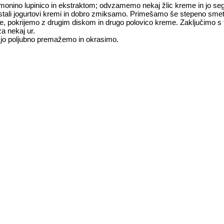
imonino lupinico in ekstraktom; odvzamemo nekaj žlic kreme in jo seg
stali jogurtovi kremi in dobro zmiksamo. Primešamo še stepeno sme
, pokrijemo z drugim diskom in drugo polovico kreme. Zaključimo s t
za nekaj ur.
, jo poljubno premažemo in okrasimo.