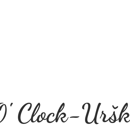
' Clock-Uršk