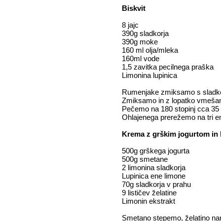
Biskvit
8 jajc
390g sladkorja
390g moke
160 ml olja/mleka
160ml vode
1,5 zavitka pecilnega praška
Limonina lupinica
Rumenjake zmiksamo s sladkorj
Zmiksamo in z lopatko vmeša
Pečemo na 180 stopinj cca 35
Ohlajenega prerežemo na tri en
Krema z grškim jogurtom in
500g grškega jogurta
500g smetane
2 limonina sladkorja
Lupinica ene limone
70g sladkorja v prahu
9 lističev želatine
Limonin ekstrakt
Smetano stepemo, želatino na