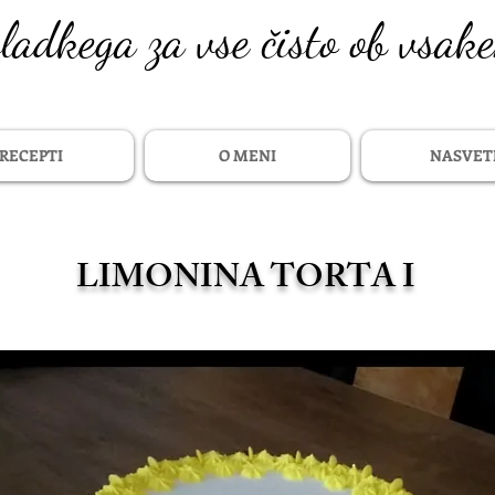
sladkega za vse čisto ob vsak
RECEPTI
O MENI
NASVET
LIMONINA TORTA I