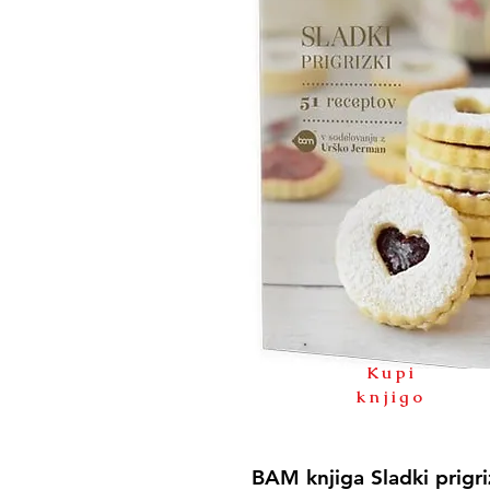
Kupi
knjigo
BAM knjiga Sladki prigri