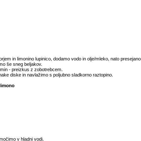
em in limonino lupinico, dodamo vodo in olje/mleko, nato presejan
mo še sneg beljakov.
 min - preizkus z zobotrebcem.
ake diske in navlažimo s poljubno sladkorno raztopino.
 limono
močimo v hladni vodi.