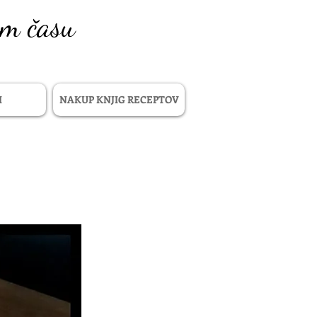
em času
I
NAKUP KNJIG RECEPTOV