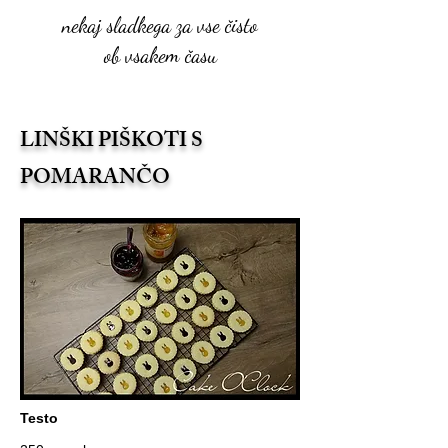
nekaj sladkega za vse čisto
ob vsakem času
LINŠKI PIŠKOTI S
POMARANČO
Testo