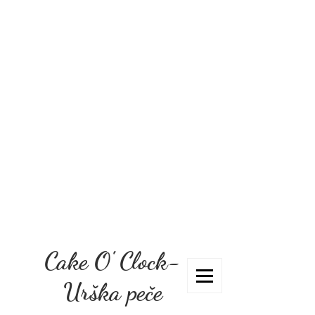
Cake O' Clock-
Urška peče