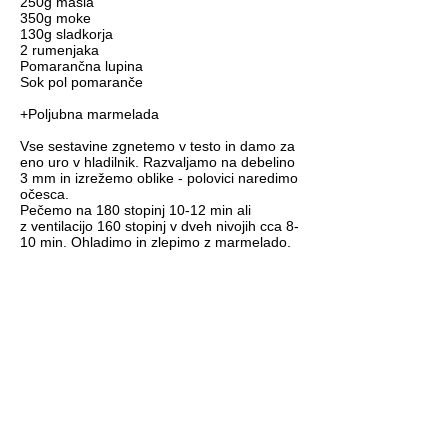
250g masla
350g moke
130g sladkorja
2 rumenjaka
Pomarančna lupina
Sok pol pomaranče
+Poljubna marmelada
Vse sestavine zgnetemo v testo in damo za
eno uro v hladilnik. Razvaljamo na debelino
3 mm in izrežemo oblike - polovici naredimo
očesca.
Pečemo na 180 stopinj 10-12 min ali
z ventilacijo 160 stopinj v dveh nivojih cca 8-
10 min. Ohladimo in zlepimo z marmelado.