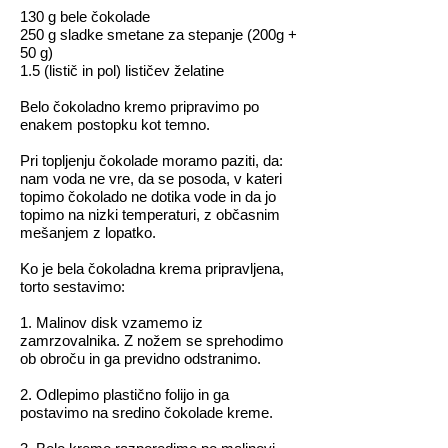
130 g bele čokolade
250 g sladke smetane za stepanje (200g +
50 g)
1.5 (listič in pol) lističev želatine
Belo čokoladno kremo pripravimo po
enakem postopku kot temno.
Pri topljenju čokolade moramo paziti, da:
nam voda ne vre, da se posoda, v kateri
topimo čokolado ne dotika vode in da jo
topimo na nizki temperaturi, z občasnim
mešanjem z lopatko.
Ko je bela čokoladna krema pripravljena,
torto sestavimo:
1. Malinov disk vzamemo iz
zamrzovalnika. Z nožem se sprehodimo
ob obroču in ga previdno odstranimo.
2. Odlepimo plastično folijo in ga
postavimo na sredino čokolade kreme.