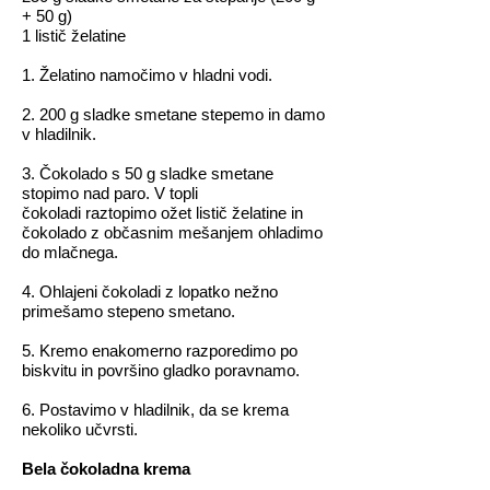
+ 50 g)
1 listič želatine
1. Želatino namočimo v hladni vodi.
2. 200 g sladke smetane stepemo in damo
v hladilnik.
3. Čokolado s 50 g sladke smetane
stopimo nad paro. V topli
čokoladi
raztopimo ožet listič želatine in
čokolado
z občasnim mešanjem ohladimo
do mlačnega.
4. Ohlajeni čokoladi z lopatko nežno
primešamo stepeno smetano.
5. Kremo enakomerno razporedimo po
biskvitu in površino gladko poravnamo.
6. Postavimo v hladilnik, da se krema
nekoliko učvrsti.
Bela čokoladna krema