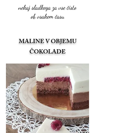
nekaj sladkega za vse čisto
ob vsakem času
MALINE V OBJEMU
ČOKOLADE