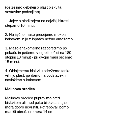
(če želimo debelejšo plast biskvita
sestavine podvojimo)
1. Jajce s sladkorjem na najvišji hitrosti
stepamo 10 minut.
2. Na jajčno maso presejemo moko s
kakavom in jo z lopatko nežno vmešamo.
3. Maso enakomerno razporedimo po
pekaču in pečemo v ogreti pečici na 180
stopinj 10 minut - pri dvojni masi pečemo
15 minut.
4. Ohlajenemu biskvitu odrežemo tanko
vrhnjo plast, ga damo na podstavek in
navlažimo s kakavom.
Malinova sredica
Malinovo sredico pripravimo pred
biskvitom ali med peko biskvita, saj se
mora dobro učvrstiti. Potrebovali bomo
manjši obroč, premera 14 cm.