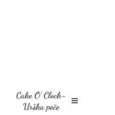
Cake O' Clock-
Urška peče