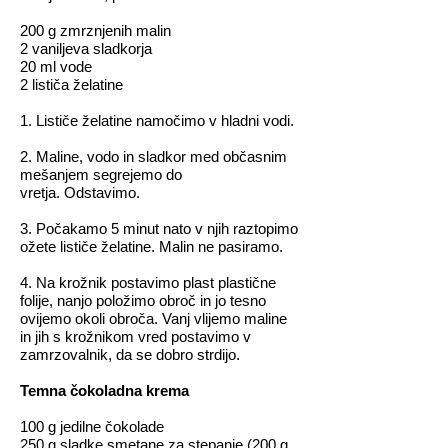
200 g zmrznjenih malin
2 vaniljeva sladkorja
20 ml vode
2 lističa želatine
1. Lističe želatine namočimo v hladni vodi.
2. Maline, vodo in sladkor med občasnim
mešanjem segrejemo do
vretja.
Odstavimo.
3. Počakamo 5 minut nato v njih raztopimo
ožete lističe želatine. Malin ne pasiramo.
4. Na krožnik postavimo plast plastične
folije, nanjo položimo obroč in jo tesno
ovijemo okoli obroča. Vanj vlijemo maline
in jih s krožnikom vred postavimo v
zamrzovalnik, da se dobro strdijo.
Temna čokoladna krema
100 g jedilne čokolade
250 g sladke smetane za stepanje (200 g