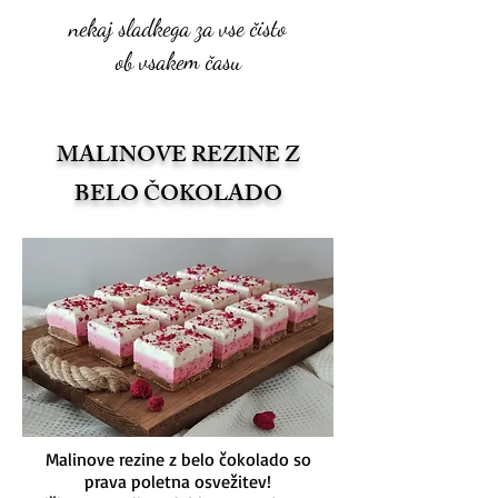
nekaj sladkega za vse čisto
ob vsakem času
MALINOVE REZINE Z
BELO ČOKOLADO
Malinove rezine z belo čokolado so
prava poletna osvežitev!