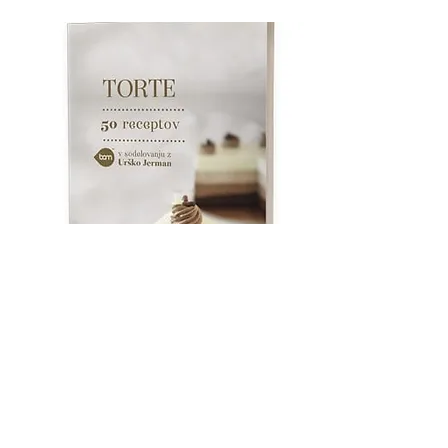
Kupi
knjigo
BAM knjiga Torte