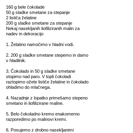
160 g bele čokolade
50 g sladke smetane za stepanje
2 lističa želatine
200 g sladke smetane za stepanje
Nekaj nasekljanih liofiliziranih malin za
nadev in dekoracijo
1. Želatino namočimo v hladni vodi.
2. 200 g sladke smetane stepemo in damo
v hladilnik.
3. Čokolado in 50 g sladke smetane
stopimo nad paro. V topli čokoladi
raztopimo ožete lističe želatine in čokolado
ohladimo do mlačnega.
4. Nazadnje z lopatko primešamo stepeno
smetano in liofilizirane maline.
5. Belo čokoladno kremo enakomerno
razporedimo po malinovi kremi.
6. Posujemo z drobno nasekljanimi