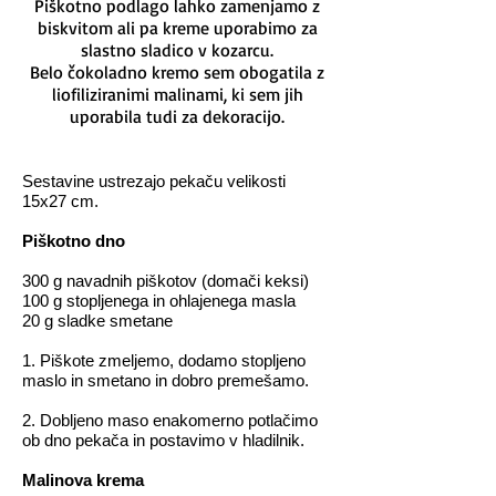
Piškotno podlago lahko zamenjamo z
biskvitom ali pa kreme uporabimo za
slastno sladico v kozarcu.
Belo čokoladno kremo sem obogatila z
liofiliziranimi malinami, ki sem jih
uporabila tudi za dekoracijo.
Sestavine ustrezajo pekaču velikosti
15x27 cm.
Piškotno dno
300 g navadnih piškotov (domači keksi)
100 g stopljenega in ohlajenega masla
20 g sladke smetane
1. Piškote zmeljemo, dodamo stopljeno
maslo in smetano in dobro premešamo.
2. Dobljeno maso enakomerno potlačimo
ob dno pekača in postavimo v hladilnik.
Malinova krema