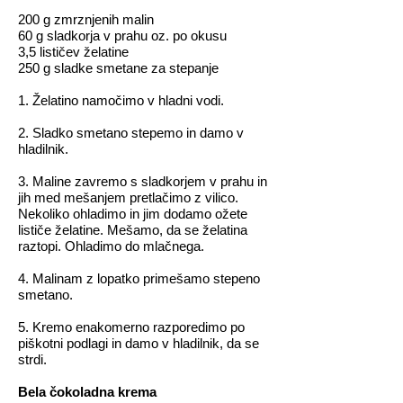
200 g zmrznjenih malin
60 g sladkorja v prahu oz. po okusu
3,5 lističev želatine
250 g sladke smetane za stepanje
1. Želatino namočimo v hladni vodi.
2. Sladko smetano stepemo in damo v
hladilnik.
3. Maline zavremo s sladkorjem v prahu in
jih med mešanjem pretlačimo z vilico.
Nekoliko ohladimo in jim dodamo ožete
lističe želatine. Mešamo, da se želatina
raztopi. Ohladimo do mlačnega.
4. Malinam z lopatko primešamo stepeno
smetano.
5. Kremo enakomerno razporedimo po
piškotni podlagi in damo v hladilnik, da se
strdi.
Bela čokoladna krema