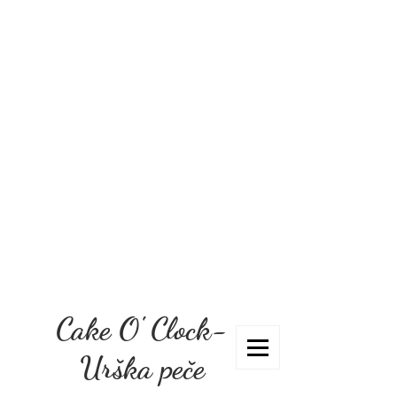
Cake O' Clock-
Urška peče