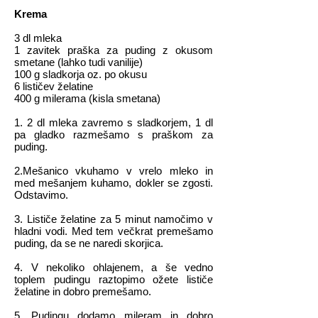
Krema
3 dl mleka
1 zavitek praška za puding z okusom
smetane (lahko tudi vanilije)
100 g sladkorja oz. po okusu
6 lističev želatine
400 g milerama (kisla smetana)
1. 2 dl mleka zavremo s sladkorjem, 1 dl
pa gladko razmešamo s praškom za
puding.
2.Mešanico vkuhamo v vrelo mleko in
med mešanjem kuhamo, dokler se zgosti.
Odstavimo.
3. Lističe želatine za 5 minut namočimo v
hladni vodi. Med tem večkrat premešamo
puding, da se ne naredi skorjica.
4. V nekoliko ohlajenem, a še vedno
toplem pudingu raztopimo ožete lističe
želatine in dobro premešamo.
5. Pudingu dodamo mileram in dobro