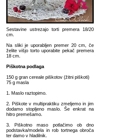
Sestavine ustrezajo torti premera 18/20
cm.
Na sliki je uporabljen premer 20 cm, če
želite višjo torto uporabite pekač premera
18 cm.
Piškotna podlaga
150 g gran cereale piškotov (žitni piškoti)
75 g masla
1. Maslo raztopimo.
2. Piškote v multipraktiku zmeljemo in jim
dodamo stopljeno maslo. Še enkrat na
hitro premešamo.
3. Piškotno maso potlačimo ob dno
podstavka/modela in rob tortnega obroča
ter damo v hladilnik.