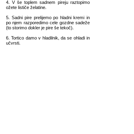
4. V še toplem sadnem pireju raztopimo
ožete lističe želatine.
5. Sadni pire prelijemo po hladni kremi in
po njem razporedimo cele gozdne sadeže
(to storimo dokler je pire še tekoč).
6. Tortico damo v hladilnik, da se ohladi in
učvrsti.