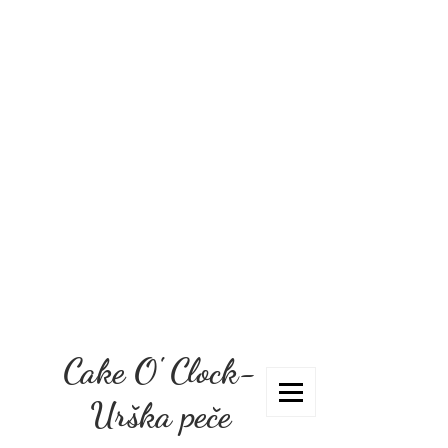
Cake O' Clock-
Urška peče