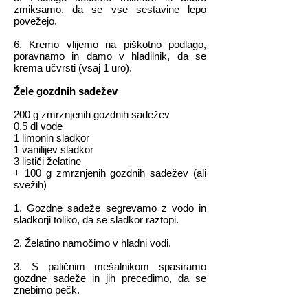
zmiksamo, da se vse sestavine lepo
povežejo.
6. Kremo vlijemo na piškotno podlago,
poravnamo in damo v hladilnik, da se
krema učvrsti (vsaj 1 uro).
Žele gozdnih sadežev
200 g zmrznjenih gozdnih sadežev
0,5 dl vode
1 limonin sladkor
1 vanilijev sladkor
3 lističi želatine
+ 100 g zmrznjenih gozdnih sadežev (ali
svežih)
1. Gozdne sadeže segrevamo z vodo in
sladkorji toliko, da se sladkor raztopi.
2. Želatino namočimo v hladni vodi.
3. S paličnim mešalnikom spasiramo
gozdne sadeže in jih precedimo, da se
znebimo pečk.