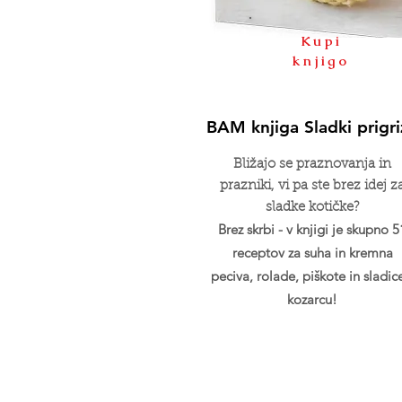
Kupi
knjigo
BAM knjiga Sladki prigri
Bližajo se praznovanja in
prazniki, vi pa ste brez idej z
sladke kotičke?
Brez skrbi - v knjigi je skupno 5
receptov za suha in kremna
peciva, rolade, piškote in sladic
kozarcu!