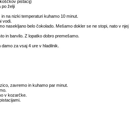
 koščkov pistacij)
 po želji
in na nizki temperaturi kuhamo 10 minut.
i vodi.
o nasekljano belo čokolado. Mešamo dokler se ne stopi, nato v njej r
to in barvilo. Z lopatko dobro premešamo.
 damo za vsaj 4 ure v hladilnik.
zico, zavremo in kuhamo par minut.
imo.
mo v kozarčke.
pistacijami.