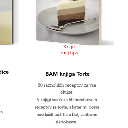
Kupi
knjigo
dice
BAM knjiga Torte
50 raznolikih receptov za vse
okuse.
V knjigi vas čaka 50 nezahtevnih
,
receptov za torte, s katerimi boste
in
navdušili tudi tiste bolj zahtevne
sladokusce.