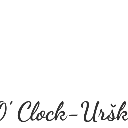
' Clock-Uršk