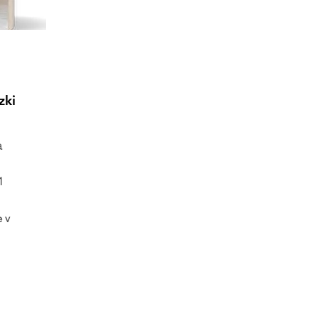
zki
a
1
e v