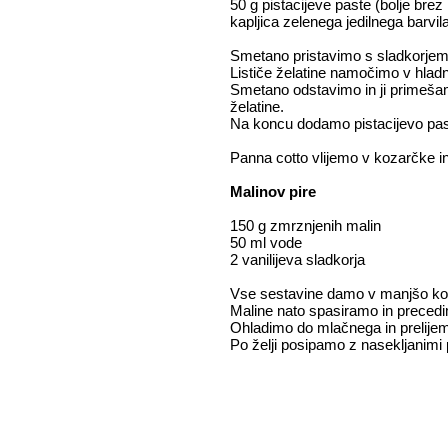
50 g pistacijeve paste (bolje brez
kapljica zelenega jedilnega barvila
Smetano pristavimo s sladkorjem 
Lističe želatine namočimo v hladn
Smetano odstavimo in ji primešam
želatine.
Na koncu dodamo pistacijevo pas
Panna cotto vlijemo v kozarčke in
Malinov pire
150 g zmrznjenih malin
50 ml vode
2 vanilijeva sladkorja
Vse sestavine damo v manjšo ko
Maline nato spasiramo in preced
Ohladimo do mlačnega in prelije
Po želji posipamo z nasekljanimi 