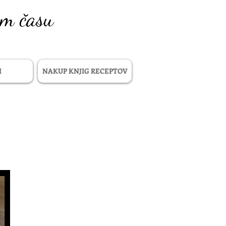
em času
I
NAKUP KNJIG RECEPTOV