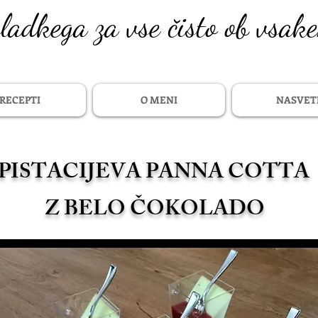
sladkega za vse čisto ob vsak
RECEPTI
O MENI
NASVET
PISTACIJEVA PANNA COTTA
Z BELO ČOKOLADO