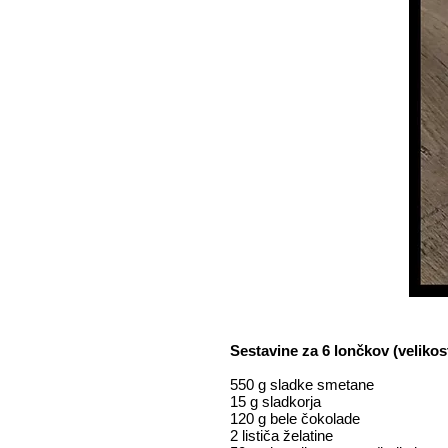
Sestavine za 6 lončkov (velikost
550 g sladke smetane
15 g sladkorja
120 g bele čokolade
2 lističa želatine