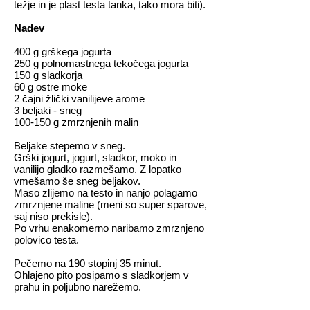
težje in je plast testa tanka, tako mora biti).
Nadev
400 g grškega jogurta
250 g polnomastnega tekočega jogurta
150 g sladkorja
60 g ostre moke
2 čajni žlički vanilijeve arome
3 beljaki - sneg
100-150 g zmrznjenih malin
Beljake stepemo v sneg.
Grški jogurt, jogurt, sladkor, moko in
vanilijo gladko razmešamo. Z lopatko
vmešamo še sneg beljakov.
Maso zlijemo na testo in nanjo polagamo
zmrznjene maline (meni so super sparove,
saj niso prekisle).
Po vrhu enakomerno naribamo zmrznjeno
polovico testa.
Pečemo na 190 stopinj 35 minut.
Ohlajeno pito posipamo s sladkorjem v
prahu in poljubno narežemo.