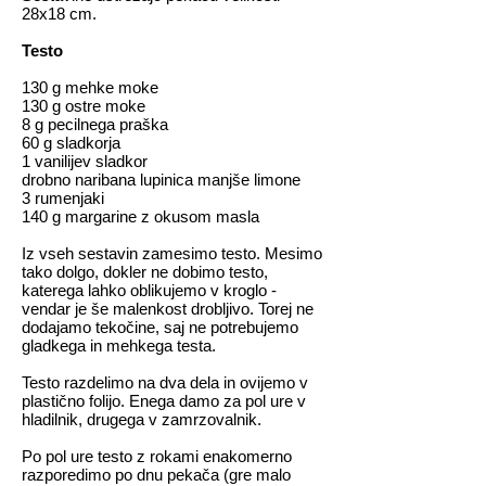
28x18 cm.
Testo
130 g mehke moke
130 g ostre moke
8 g pecilnega praška
60 g sladkorja
1 vanilijev sladkor
drobno naribana lupinica manjše limone
3 rumenjaki
140 g margarine z okusom masla
Iz vseh sestavin zamesimo testo. Mesimo
tako dolgo, dokler ne dobimo testo,
katerega lahko oblikujemo v kroglo -
vendar je še malenkost drobljivo. Torej ne
dodajamo tekočine, saj ne potrebujemo
gladkega in mehkega testa.
Testo razdelimo na dva dela in ovijemo v
plastično folijo. Enega damo za pol ure v
hladilnik, drugega v zamrzovalnik.
Po pol ure testo z rokami enakomerno
razporedimo po dnu pekača (gre malo