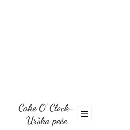
Cake O' Clock-
Urška peče