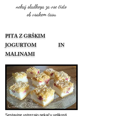
nekaj sladkega za vse čisto
ob vsakem času
PITA Z GRŠKIM
JOGURTOM IN
MALINAMI
Sestavine ustrezajo pekaču velikosti