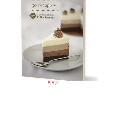
Kupi
knjigo
BAM knjiga Torte
50 raznolikih receptov za vse okuse.
V knjigi vas čaka 50 nezahtevnih receptov
za torte, s katerimi boste navdušili tudi
tiste bolj zahtevne sladokusce.