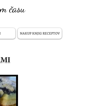
em času
I
NAKUP KNJIG RECEPTOV
AMI