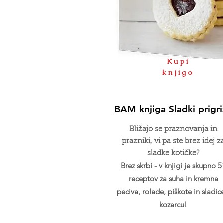
Kupi
knjigo
BAM knjiga Sladki prigri
Bližajo se praznovanja in
prazniki, vi pa ste brez idej z
sladke kotičke?
Brez skrbi - v knjigi je skupno 5
receptov za suha in kremna
peciva, rolade, piškote in sladic
kozarcu!