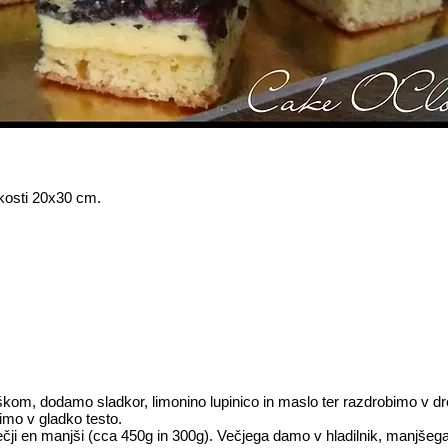
kosti 20x30 cm.
kom, dodamo sladkor, limonino lupinico in maslo ter razdrobimo v dr
mo v gladko testo.
čji en manjši (cca 450g in 300g). Večjega damo v hladilnik, manjšeg