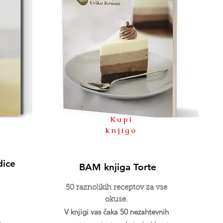
Kupi
knjigo
dice
BAM knjiga Torte
50 raznolikih receptov za vse
okuse.
V knjigi vas čaka 50 nezahtevnih
,