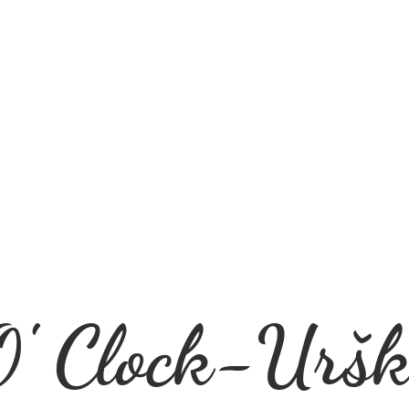
' Clock-Uršk