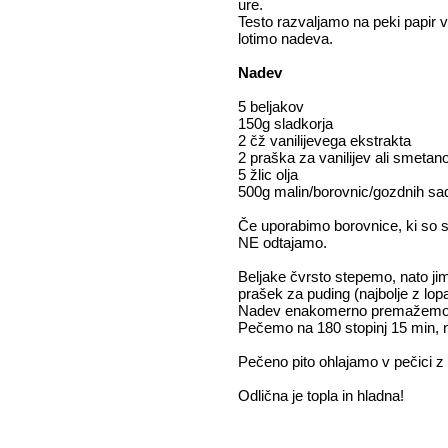
ure.
Testo razvaljamo na peki papir 
lotimo nadeva.
Nadev
5 beljakov
150g sladkorja
2 čž vanilijevega ekstrakta
2 praška za vanilijev ali smeta
5 žlic olja
500g malin/borovnic/gozdnih s
Če uporabimo borovnice, ki so 
NE odtajamo.
Beljake čvrsto stepemo, nato j
prašek za puding (najbolje z lop
Nadev enakomerno premažemo po 
Pečemo na 180 stopinj 15 min, 
Pečeno pito ohlajamo v pečici z o
Odlična je topla in hladna!