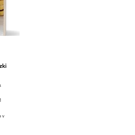
zki
a
1
e v