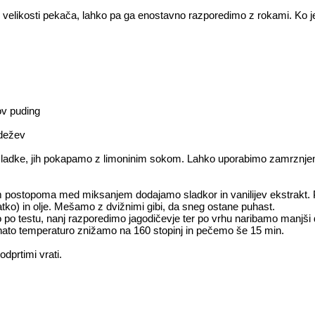
v velikosti pekača, lahko pa ga enostavno razporedimo z rokami. Ko je
nov puding
adežev
sladke, jih pokapamo z limoninim sokom. Lahko uporabimo zamrznje
im postopoma med miksanjem dodajamo sladkor in vanilijev ekstrakt
atko) in olje. Mešamo z dvižnimi gibi, da sneg ostane puhast.
testu, nanj razporedimo jagodičevje ter po vrhu naribamo manjši d
nato temperaturo znižamo na 160 stopinj in pečemo še 15 min.
dprtimi vrati.