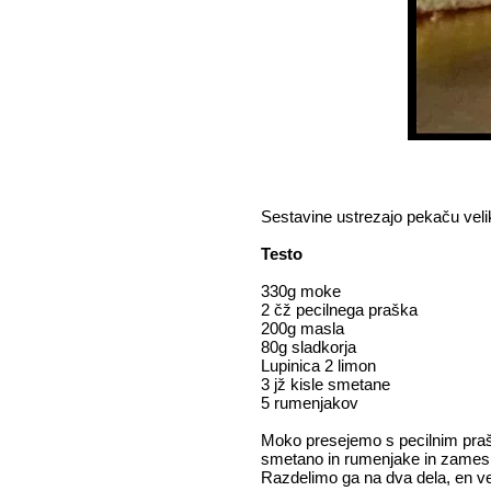
Sestavine ustrezajo pekaču veli
Testo
330g moke
2 čž pecilnega praška
200g masla
80g sladkorja
Lupinica 2 limon
3 jž kisle smetane
5 rumenjakov
Moko presejemo s pecilnim praš
smetano in rumenjake in zamesi
Razdelimo ga na dva dela, en ve