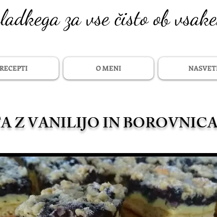
sladkega za vse čisto ob vsak
RECEPTI
O MENI
NASVET
TA Z VANILIJO IN BOROVNIC