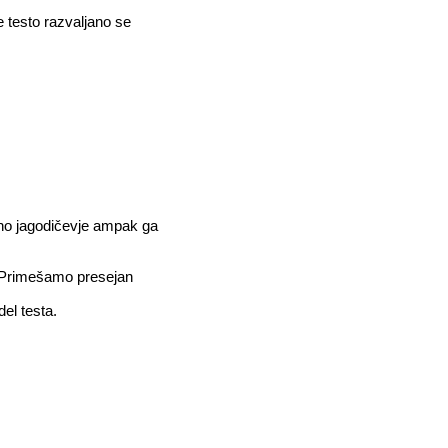
 testo razvaljano se
no jagodičevje ampak ga
. Primešamo presejan
el testa.