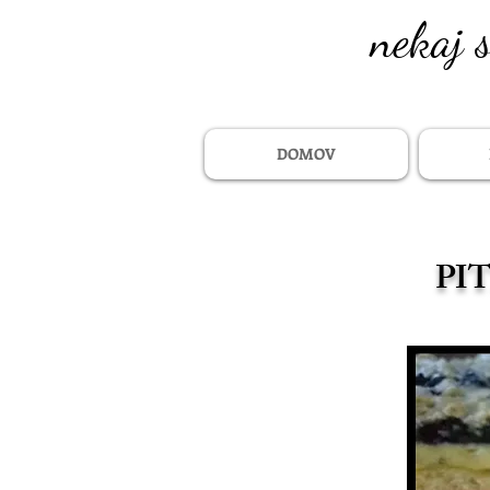
nekaj 
DOMOV
PI