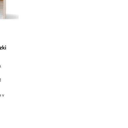
zki
a
1
e v