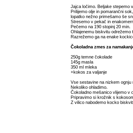
Jajca ločimo. Beljake stepemo 
Prilijemo olje in pomarančni 
lopatko nežno primešamo še sne
Stresemo v pekač in enakomer
Pečemo na 190 stopinj 20 min.
Ohlajenemu biskvitu odrežemo t
Razrežemo ga na enake kockic
Čokoladna zmes za namakanj
250g temne čokolade
145g masla
350 ml mleka
+kokos za valjanje
Vse sestavine na nizkem ognju
Nekoliko ohladimo.
Čokoladno mešanico vlijemo v ožj
Pripravimo si krožnik s kokosom
Z vilico nabodemo kocko biskvi