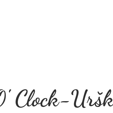
' Clock-Uršk