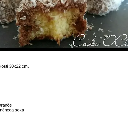
kosti 30x22 cm.
maranče
ančnega soka