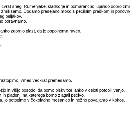
v čvrst sneg. Rumenjake, sladkorje in pomarančno lupinico dobro z
sok, zmiksamo. Dodamo presejano moko s pecilnim praškom in ponov
g beljakov.
no poravnamo.
anko zgornjo plast, da je popolnoma raven.
e.
e
 raztopimo, vmes večkrat premešamo.
o in višjo posodo, da bomo biskvitke lahko v celoti potopili vanjo.
 in pladenj, na katerega bomo zlagali pecivo.
ta, jo potopimo v čokoladno mešanico in nežno povaljamo v kokos.