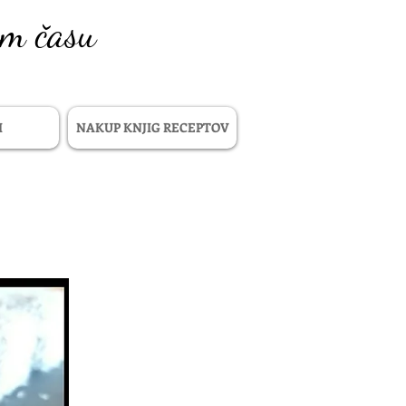
em času
I
NAKUP KNJIG RECEPTOV