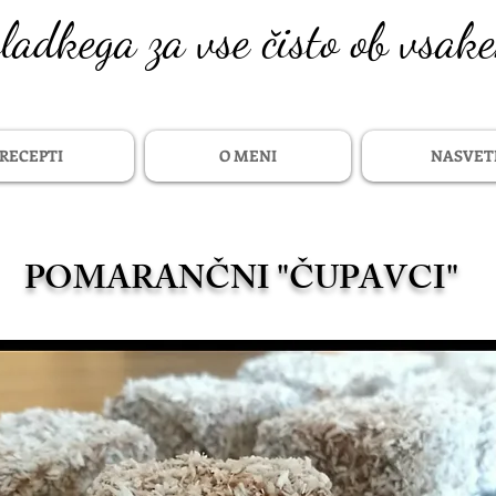
sladkega za vse čisto ob vsak
RECEPTI
O MENI
NASVET
POMARANČNI "ČUPAVCI"