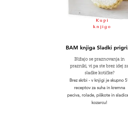
Kupi
knjigo
BAM knjiga Sladki prigri
Bližajo se praznovanja in
prazniki, vi pa ste brez idej z
sladke kotičke?
Brez skrbi - v knjigi je skupno 5
receptov za suha in kremna
peciva, rolade, piškote in sladic
kozarcu!