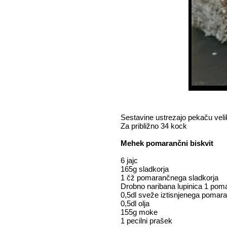
Sestavine ustrezajo pekaču veli
Za približno 34 kock
Mehek pomarančni biskvit
6 jajc
165g sladkorja
1 čž pomarančnega sladkorja
Drobno naribana lupinica 1 po
0,5dl sveže iztisnjenega pomar
0,5dl olja
155g moke
1 pecilni prašek