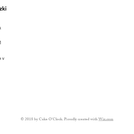
zki
a
1
e v
© 2018 by Cake O'Clock. Proudly created with
Wix.com