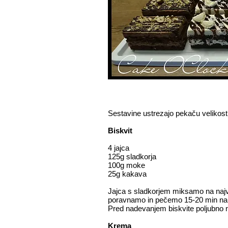
Sestavine ustrezajo pekaču velikos
Biskvit
4 jajca
125g sladkorja
100g moke
25g kakava
Jajca s sladkorjem miksamo na najv
poravnamo in pečemo 15-20 min na 1
Pred nadevanjem biskvite poljubno 
Krema