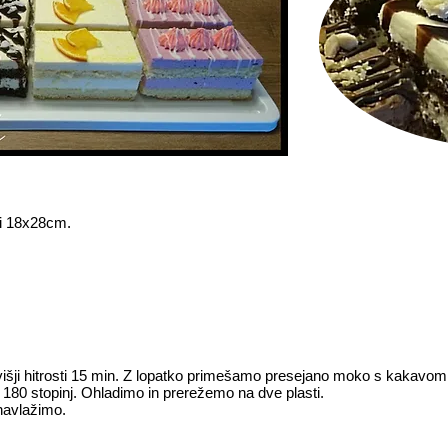
ti 18x28cm.
išji hitrosti 15 min. Z lopatko primešamo presejano moko s kakavo
80 stopinj. Ohladimo in prerežemo na dve plasti.
navlažimo.