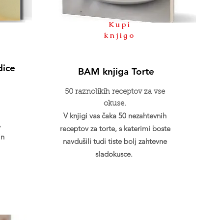
Kupi
knjigo
dice
BAM knjiga Torte
50 raznolikih receptov za vse
okuse.
V knjigi vas čaka 50 nezahtevnih
,
receptov za torte, s katerimi boste
in
navdušili tudi tiste bolj zahtevne
sladokusce.