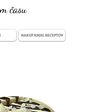
em času
I
NAKUP KNJIG RECEPTOV