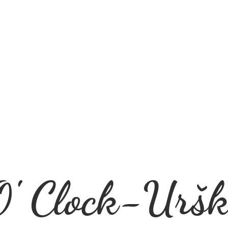
' Clock-Uršk