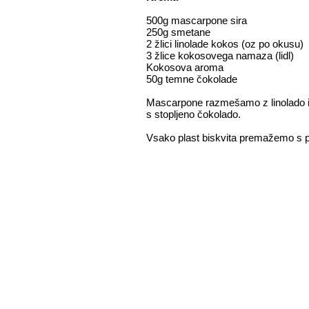
500g mascarpone sira
250g smetane
2 žlici linolade kokos (oz po okusu)
3 žlice kokosovega namaza (lidl)
Kokosova aroma
50g temne čokolade
Mascarpone razmešamo z linolado 
s stopljeno čokolado.
Vsako plast biskvita premažemo s p