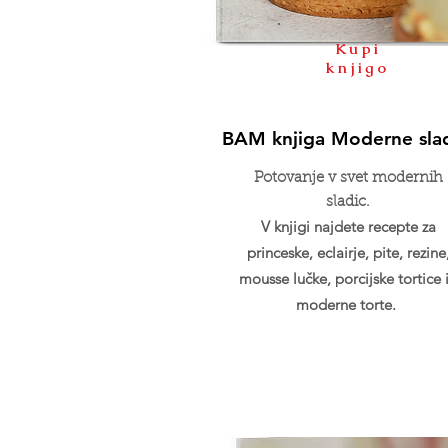
Kupi
knjigo
BAM knjiga Moderne sla
Potovanje v svet modernih
sladic.
V knjigi najdete recepte za
princeske, eclairje, pite, rezine
mousse lučke, porcijske tortice 
moderne torte.