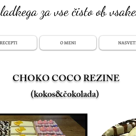
sladkega za vse čisto ob vsak
RECEPTI
O MENI
NASVET
CHOKO COCO REZINE
(kokos&čokolada)