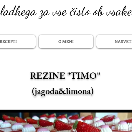
sladkega za vse čisto ob vsak
RECEPTI
O MENI
NASVET
REZINE "TIMO"
(jagoda&limona)