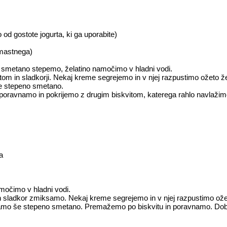
no od gostote jogurta, ki ga uporabite)
omastnega)
 smetano stepemo, želatino namočimo v hladni vodi.
om in sladkorji. Nekaj kreme segrejemo in v njej razpustimo ožeto že
e stepeno smetano.
 poravnamo in pokrijemo z drugim biskvitom, katerega rahlo navlažim
ca
močimo v hladni vodi.
 in sladkor zmiksamo. Nekaj kreme segrejemo in v njej razpustimo ož
šamo še stepeno smetano. Premažemo po biskvitu in poravnamo. Dob