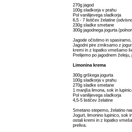
270g jagod
100g sladkorja v prahu
Pol vanilijevega sladkorja
6,5 - 7 lističev želatine (odvis
230g sladke smetane
300g jagodnega jogurta (poln
Jagode očistimo in spasiramo,
Jagodni pire zmiksamo z jogurt
kremi in z lopatko vmešamo š
Prelijemo po jagodnem želeju,
Limonina krema
300g grškega jogurta
100g sladkorja v prahu
270g sladke smetane
1 manjša limona, sok in lupini
Pol vanilijevega sladkorja
4,5-5 lističev želatine
Smetano stepemo, želatino na
Jogurt, limonino lupinico, sok
ostali kremi in z lopatko vme
preliva.