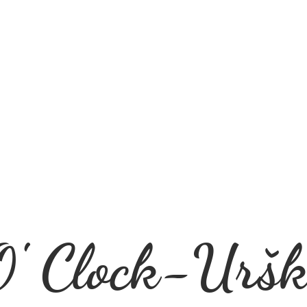
' Clock-Uršk