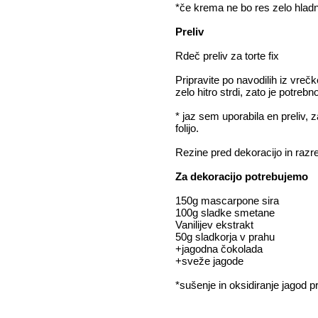
*če krema ne bo res zelo hladna, 
Preliv
Rdeč preliv za torte fix
Pripravite po navodilih iz vreč
zelo hitro strdi, zato je potrebn
* jaz sem uporabila en preliv, 
folijo.
Rezine pred dekoracijo in razr
Za dekoracijo potrebujemo
150g mascarpone sira
100g sladke smetane
Vanilijev ekstrakt
50g sladkorja v prahu
+jagodna čokolada
+sveže jagode
*sušenje in oksidiranje jagod p