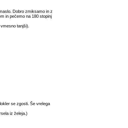
 maslo. Dobro zmiksamo in z
em in pečemo na 180 stopinj
 vmesno tanjši).
kler se zgosti. Še vrelega
ela iz želeja.)