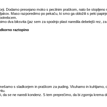
ji. Dodamo presejano moko s pecilnim praškom, nato še stopljeno
jakov. Maso razporedimo po pekaču, ki smo ga obložili s peki papirj
obotrebcem.
mo dva biksvita (jaz sem za spodnjo plast naredila debelejši rez, za
dkorno raztopino
mešamo s sladkorjem in praškom za puding. Vkuhamo in kuhljamo, do
itu.
, da se ne naredi kondenz. S tem preprečimo, da bi zgornja krema drs