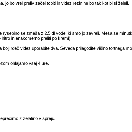
jo bo vrel preliv začel topiti in videz rezin ne bo tak kot bi si želeli.
ke (vsebino se zmeša z 2,5 dl vode, ki smo jo zavreli. Meša se minutko,
o hitro in enakomerno preliti po kremi).
za bolj rdeč videz uporabite dva. Seveda prilagodite višino tortnega m
ezom ohlajamo vsaj 4 ure.
reprečimo z želatino v spreju.