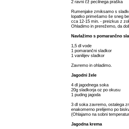
2 ravni čž pecilnega praška
Rumenjake zmiksamo s sladkor
lopatko primešamo še sneg bel
cca 12-15 min. - preizkus z z
Ohladimo in prerežemo, da dobi
Navlažimo s pomarančno sla
1,5 dl vode
1 pomarančni sladkor
1 vanilijev sladkor
Zavremo in ohladimo.
Jagodni žele
4 dl jagodnega soka
20g sladkorja oz po okusu
1 puding jagoda
3 dl soka zavremo, ostalega z
enakomerno prelijemo po biskv
(Ohlajamo na sobni temperaturi
Jagodna krema