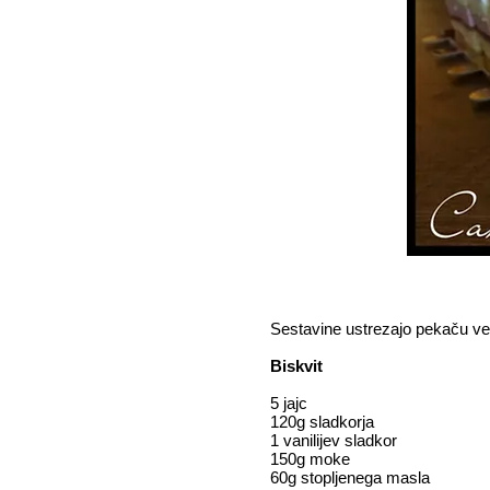
Sestavine ustrezajo pekaču ve
Biskvit
5 jajc
120g sladkorja
1 vanilijev sladkor
150g moke
60g stopljenega masla