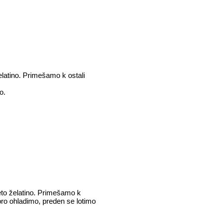
latino. Primešamo k ostali
o.
eto želatino. Primešamo k
ro ohladimo, preden se lotimo