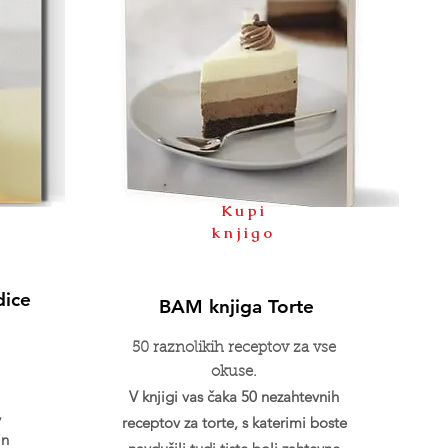
Kupi
knjigo
dice
BAM knjiga Torte
50 raznolikih receptov za vse
okuse.
V knjigi vas čaka 50 nezahtevnih
,
receptov za torte, s katerimi boste
in