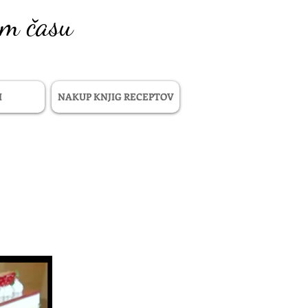
em času
I
NAKUP KNJIG RECEPTOV