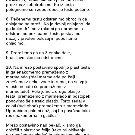
preizkus z zobotrebcem. Ko iz testa
potegnemo suh zobotrebec je testo pečeno.
8. Pečenemu testu odstranimo obroč in ga
ohlajamo na mreži. Ko je dovolj ohlajeno, da
ga lahko držimo z rokami ga obrnemo in
odstranimo peki papir. Testo postavimo
nazaj v prvoten položaj in popolnoma
ohladimo.
9. Prerežemo ga na 3 enake dele,
hrustljavo skorjico odstranimo.
10. Na mrežo postavimo spodnjo plast testa
in ga enakomerno premažemo z
marmelado (*del marmelade po želji
zmešamo z nekaj vode in ruma, da se vpije
v testo in nato še premažemo z
marmelado). Pokrijemo z drugo plastjo
testa, premažemo z marmelado in postopek
ponovimo še s tretjo plastjo. Torto sedaj v
celoti (tudi obod) premažemo z marmelado.
Uporabimo paletni nož, saj bo površina tako
res enakomerna in gladka.
Mrežo postavimo nad pekač, ki smo ga
obložili s plastično folijo (tako pri oblivanju
ne umažemo pekača) in pripravimo glazuro.