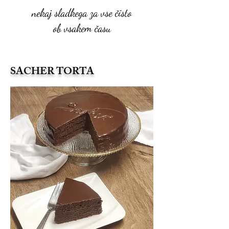
nekaj sladkega za vse čisto
ob vsakem času
SACHER TORTA