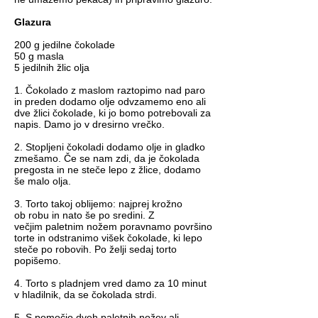
Glazura
200 g jedilne čokolade
50 g masla
5 jedilnih žlic olja
1. Čokolado z maslom raztopimo nad paro
in preden dodamo olje odvzamemo eno ali
dve žlici čokolade, ki jo bomo potrebovali za
napis. Damo jo v dresirno vrečko.
2. Stopljeni čokoladi dodamo olje in gladko
zmešamo. Če se nam zdi, da je čokolada
pregosta in ne steče lepo z žlice, dodamo
še malo olja.
3. Torto takoj oblijemo: najprej krožno
ob robu in nato še po sredini. Z
večjim paletnim nožem poravnamo površino
torte in odstranimo višek čokolade, ki lepo
steče po robovih. Po želji sedaj torto
popišemo.
4. Torto s pladnjem vred damo za 10 minut
v hladilnik, da se čokolada strdi.
5. S pomočjo dveh paletnih nožev ali