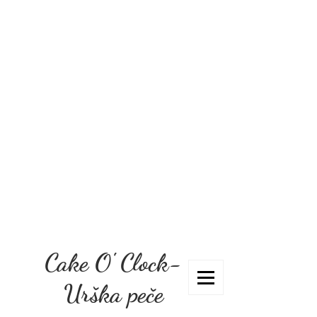
Cake O' Clock-
Urška peče