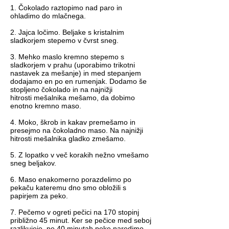
1. Čokolado raztopimo nad paro in
ohladimo do mlačnega.
2. Jajca ločimo. Beljake s kristalnim
sladkorjem stepemo v čvrst sneg.
3. Mehko maslo kremno stepemo s
sladkorjem v prahu (uporabimo trikotni
nastavek za mešanje) in med stepanjem
dodajamo en po en rumenjak. Dodamo še
stopljeno čokolado in na najnižji
hitrosti mešalnika mešamo, da dobimo
enotno kremno maso.
4. Moko, škrob in kakav premešamo in
presejmo na čokoladno maso. Na najnižji
hitrosti mešalnika gladko zmešamo.
5. Z lopatko v več korakih nežno vmešamo
sneg beljakov.
6. Maso enakomerno porazdelimo po
pekaču kateremu dno smo obložili s
papirjem za peko.
7. Pečemo v ogreti pečici na 170 stopinj
približno 45 minut. Ker se pečice med seboj
razlikujejo, po 40 minutah peke naredimo