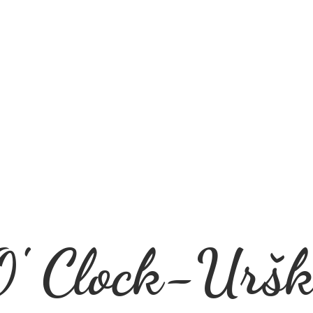
' Clock-Uršk