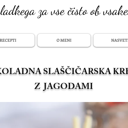
sladkega za vse čisto ob vsak
RECEPTI
O MENI
NASVET
OLADNA SLAŠČIČARSKA K
Z JAGODAMI