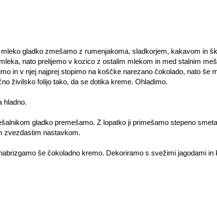
alo mleko gladko zmešamo z rumenjakoma, sladkorjem, kakavom in
 mleka, nato prelijemo v kozico z ostalim mlekom in med stalnim m
o in v njej najprej stopimo na koščke narezano čokolado, nato še m
čno živilsko folijo tako, da se dotika kreme. Ohladimo.
a hladno.
mešalnikom gladko premešamo. Z lopatko ji primešamo stepeno sme
kim zvezdastim nastavkom.
 nabrizgamo še čokoladno kremo. Dekoriramo s svežimi jagodami in