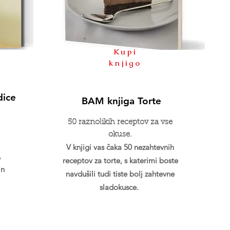
Kupi
knjigo
dice
BAM knjiga Torte
50 raznolikih receptov za vse
okuse.
V knjigi vas čaka 50 nezahtevnih
,
receptov za torte, s katerimi boste
in
navdušili tudi tiste bolj zahtevne
sladokusce.