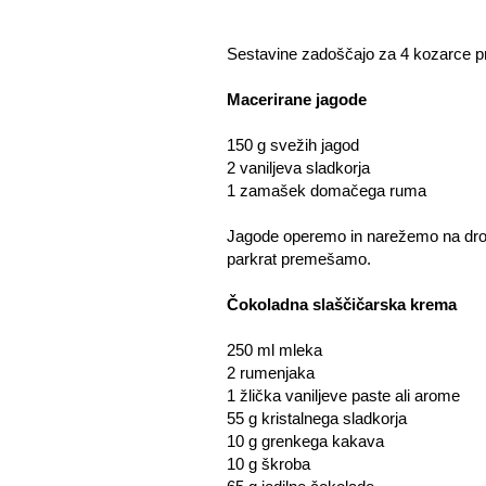
Sestavine zadoščajo za 4 kozarce pr
Macerirane jagode
150 g svežih jagod
2 vaniljeva sladkorja
1 zamašek domačega ruma
Jagode operemo in narežemo na drob
parkrat premešamo.
Čokoladna slaščičarska krema
250 ml mleka
2 rumenjaka
1 žlička vaniljeve paste ali arome
55 g kristalnega sladkorja
10 g grenkega kakava
10 g škroba