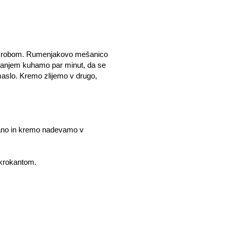
 škrobom. Rumenjakovo mešanico
ešanjem kuhamo par minut, da se
aslo. Kremo zlijemo v drugo,
tano in kremo nadevamo v
 krokantom.