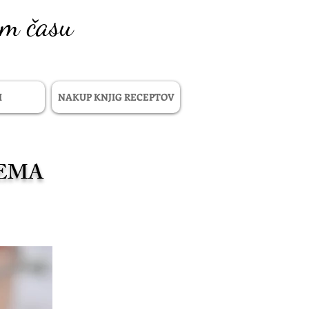
em času
I
NAKUP KNJIG RECEPTOV
REMA