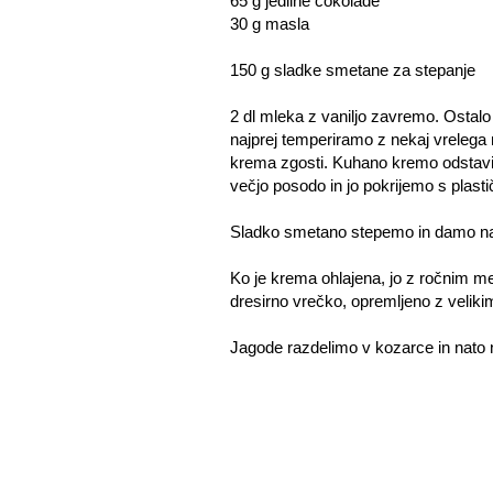
65 g jedilne čokolade
30 g masla
150 g sladke smetane za stepanje
2 dl mleka z vaniljo zavremo. Ost
najprej temperiramo z nekaj vrelega
krema zgosti. Kuhano kremo odstavim
večjo posodo in jo pokrijemo s plasti
Sladko smetano stepemo in damo n
Ko je krema ohlajena, jo z ročnim 
dresirno vrečko, opremljeno z veli
Jagode razdelimo v kozarce in nato