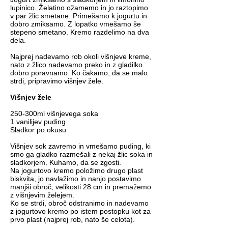
lupinico. Želatino ožamemo in jo raztopimo
v par žlic smetane. Primešamo k jogurtu in
dobro zmiksamo. Z lopatko vmešamo še
stepeno smetano. Kremo razdelimo na dva
dela.
Najprej nadevamo rob okoli višnjeve kreme,
nato z žlico nadevamo preko in z gladilko
dobro poravnamo. Ko čakamo, da se malo
strdi, pripravimo višnjev žele.
Višnjev žele
250-300ml višnjevega soka
1 vanilijev puding
Sladkor po okusu
Višnjev sok zavremo in vmešamo puding, ki
smo ga gladko razmešali z nekaj žlic soka in
sladkorjem. Kuhamo, da se zgosti.
Na jogurtovo kremo položimo drugo plast
biskvita, jo navlažimo in nanjo postavimo
manjši obroč, velikosti 28 cm in premažemo
z višnjevim želejem.
Ko se strdi, obroč odstranimo in nadevamo
z jogurtovo kremo po istem postopku kot za
prvo plast (najprej rob, nato še celota).