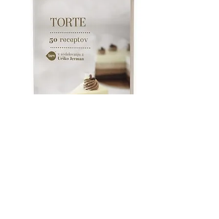
Kupi
knjigo
BAM knjiga Torte
50 raznolikih receptov za vse okuse.
V knjigi vas čaka 50 nezahtevnih receptov