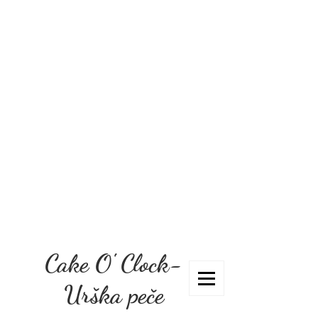
Cake O' Clock-
Urška peče