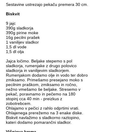
Sestavine ustrezajo pekaču premera 30 cm.
Biskvit
9 jajc
390g sladkorja
390g pirine moke
16g pecilni prašek
1 vanilijev sladkor
1,5 dl vode
1,5 dl olja
Jajca ločimo. Beljake stepemo s pol
sladkorja, rumenjake z drugo polovico
sladkorja in vanilijevim sladkorjem.
Rumenjakom dodamo olje in vodo ter dobro
zmiksamo. Primešamo presejano moko s
pecilnim praškom, zmiksamo in ročno,
nežno vmešamo še beljake. Stresemo v
pekač, poravnamo in pečemo na 180
stopinj cca 40 min - preizkus z
zobotrebcem.
Ohlajamo v pečici z rahlo odprtimi vrati.
Ohlajenega prerežemo na 3 enake diske.
Biskvit navlažimo s sladkorno raztopino,
kateri dodamo pomarančni sladkor.
Višnjeva krema