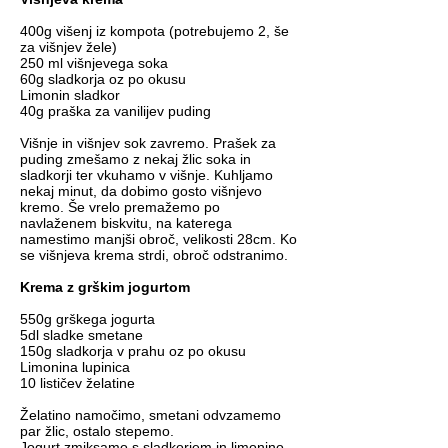
400g višenj iz kompota (potrebujemo 2, še
za višnjev žele)
250 ml višnjevega soka
60g sladkorja oz po okusu
Limonin sladkor
40g praška za vanilijev puding
Višnje in višnjev sok zavremo. Prašek za
puding zmešamo z nekaj žlic soka in
sladkorji ter vkuhamo v višnje. Kuhljamo
nekaj minut, da dobimo gosto višnjevo
kremo. Še vrelo premažemo po
navlaženem biskvitu, na katerega
namestimo manjši obroč, velikosti 28cm. Ko
se višnjeva krema strdi, obroč odstranimo.
Krema z grškim jogurtom
550g grškega jogurta
5dl sladke smetane
150g sladkorja v prahu oz po okusu
Limonina lupinica
10 lističev želatine
Želatino namočimo, smetani odvzamemo
par žlic, ostalo stepemo.
Jogurt zmiksamo s sladkorjem in limonino