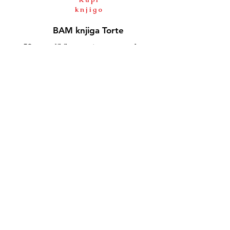
knjigo
BAM knjiga Torte
50 raznolikih receptov za vse okuse.
V knjigi vas čaka 50 nezahtevnih receptov
za torte, s katerimi boste navdušili tudi
tiste bolj zahtevne sladokusce.