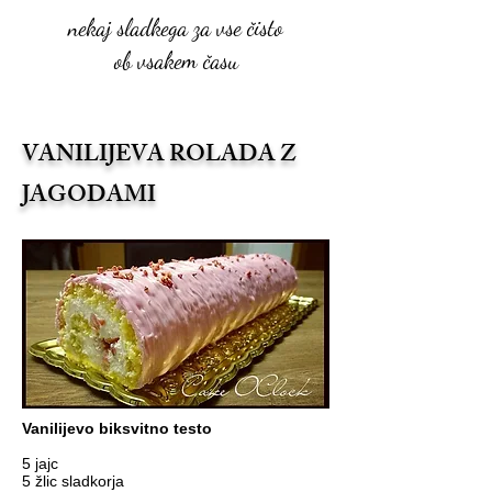
nekaj sladkega za vse čisto
ob vsakem času
VANILIJEVA ROLADA Z
JAGODAMI
Vanilijevo biksvitno testo
5 jajc
5 žlic sladkorja