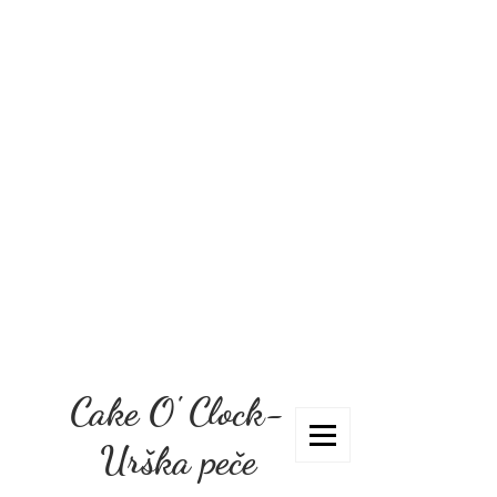
Cake O' Clock-
Urška peče