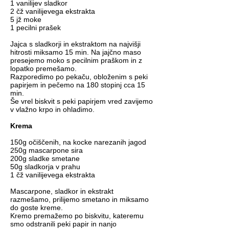
1 vanilijev sladkor
2 čž vanilijevega ekstrakta
5 jž moke
1 pecilni prašek
Jajca s sladkorji in ekstraktom na najvišji
hitrosti miksamo 15 min. Na jajčno maso
presejemo moko s pecilnim praškom in z
lopatko premešamo.
Razporedimo po pekaču, obloženim s peki
papirjem in pečemo na 180 stopinj cca 15
min.
Še vrel biskvit s peki papirjem vred zavijemo
v vlažno krpo in ohladimo.
Krema
150g očiščenih, na kocke narezanih jagod
250g mascarpone sira
200g sladke smetane
50g sladkorja v prahu
1 čž vanilijevega ekstrakta
Mascarpone, sladkor in ekstrakt
razmešamo, prilijemo smetano in miksamo
do goste kreme.
Kremo premažemo po biskvitu, kateremu
smo odstranili peki papir in nanjo