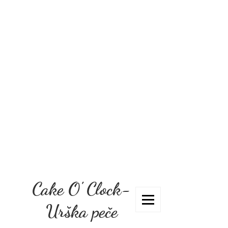
Cake O' Clock-
Urška peče