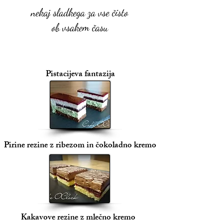
nekaj sladkega za vse čisto
ob vsakem času
Pistacijeva fantazija
Pirine rezine z ribezom in čokoladno kremo
Kakavove rezine z mlečno kremo