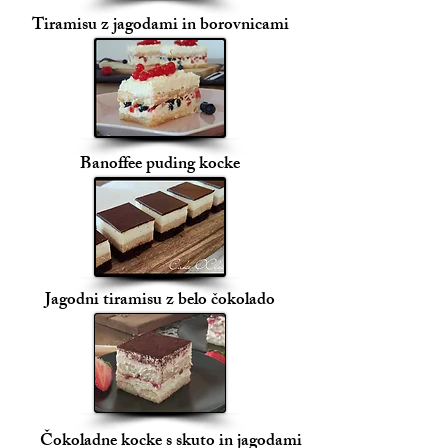
Tiramisu z jagodami in borovnicami
Banoffee puding kocke
Jagodni tiramisu z belo čokolado
Čokoladne kocke s skuto in jagodami