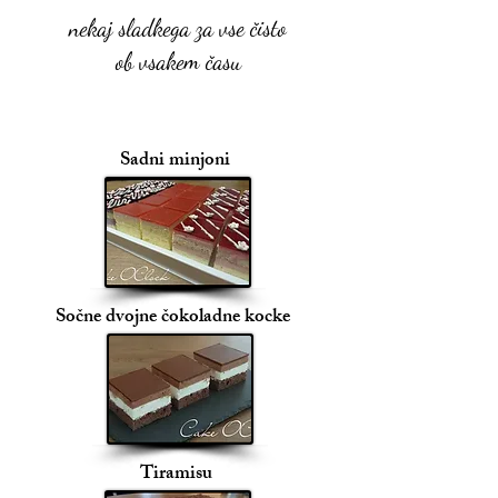
nekaj sladkega za vse čisto
ob vsakem času
Sadni minjoni
Sočne dvojne čokoladne kocke
Tiramisu