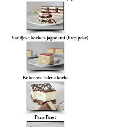
Vaniljeve kocke z jagodami (brez peke)
Kokosove ledene kocke
Paris Brest