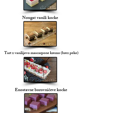
Nougat vanili kocke
Tart z vanilijevo mascarpone kremo (brez peke)
Enostavne borovničeve kocke