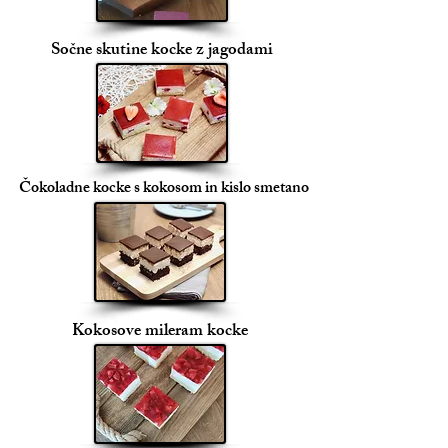
Sočne skutine kocke z jagodami
Čokoladne kocke s kokosom in kislo smetano
Kokosove mileram kocke