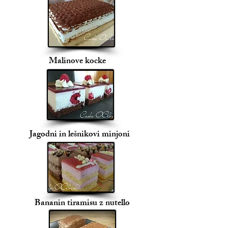
Malinove kocke
Jagodni in lešnikovi minjoni
Bananin tiramisu z nutello