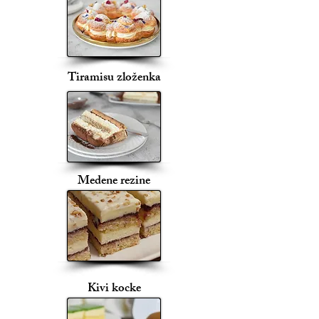
Tiramisu zloženka
Medene rezine
Kivi kocke