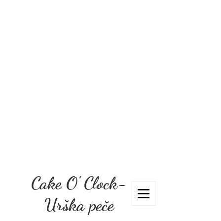
Cake O' Clock-
Urška peče